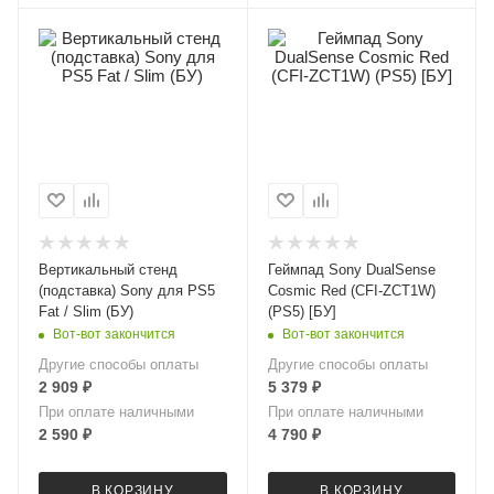
Вертикальный стенд
Геймпад Sony DualSense
(подставка) Sony для PS5
Cosmic Red (CFI-ZCT1W)
Fat / Slim (БУ)
(PS5) [БУ]
Вот-вот закончится
Вот-вот закончится
Другие способы оплаты
Другие способы оплаты
2 909
₽
5 379
₽
При оплате наличными
При оплате наличными
2 590
₽
4 790
₽
В КОРЗИНУ
В КОРЗИНУ