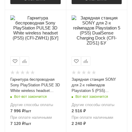
Гарнитура беспроводная
Зарядная станция SONY
Sony PlayStation PULSE 3D
для 2-х геймпадов
White wireless headset
Playstation 5 (PS5)
(PS5) (CFI-ZWH1) [БУ]
DualSense Charging Dock
Вот-вот закончится
Вот-вот закончится
(CFI-ZDS1) БУ
Другие способы оплаты
Другие способы оплаты
7 996
₽
/шт
2 516
₽
При оплате наличными
При оплате наличными
7 120
₽
/шт
2 240
₽