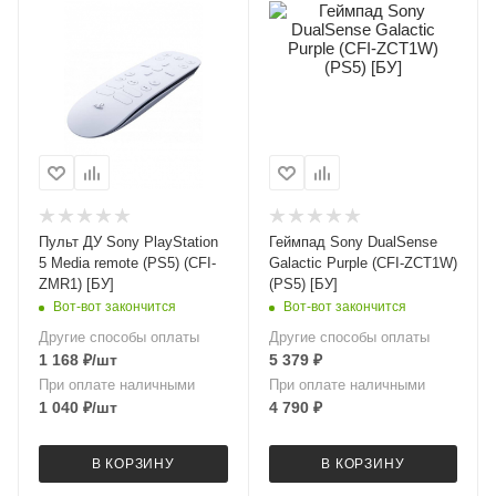
Пульт ДУ Sony PlayStation
Геймпад Sony DualSense
5 Media remote (PS5) (CFI-
Galactic Purple (CFI-ZCT1W)
ZMR1) [БУ]
(PS5) [БУ]
Вот-вот закончится
Вот-вот закончится
Другие способы оплаты
Другие способы оплаты
1 168
₽
/шт
5 379
₽
При оплате наличными
При оплате наличными
1 040
₽
/шт
4 790
₽
В КОРЗИНУ
В КОРЗИНУ