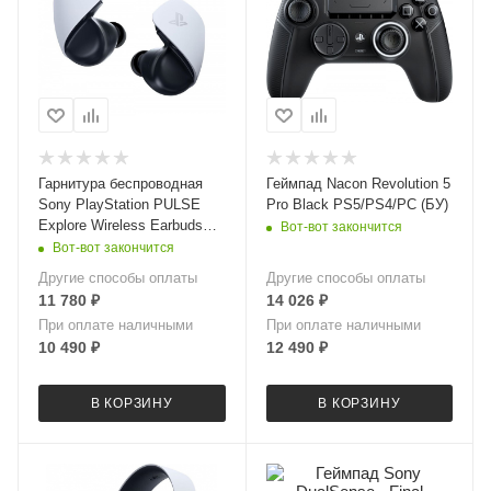
Гарнитура беспроводная
Геймпад Nacon Revolution 5
Sony PlayStation PULSE
Pro Black PS5/PS4/PC (БУ)
Explore Wireless Earbuds
Вот-вот закончится
White (PS5) БУ
Вот-вот закончится
Другие способы оплаты
Другие способы оплаты
11 780
₽
14 026
₽
При оплате наличными
При оплате наличными
10 490
₽
12 490
₽
В КОРЗИНУ
В КОРЗИНУ