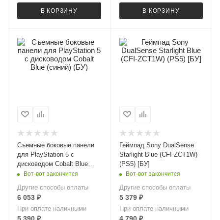
В КОРЗИНУ
В КОРЗИНУ
Съемные боковые панели
Геймпад Sony DualSense
для PlayStation 5 с
Starlight Blue (CFI-ZCT1W)
дисководом Cobalt Blue
(PS5) [БУ]
(синий) (БУ)
Вот-вот закончится
Вот-вот закончится
Другие способы оплаты
Другие способы оплаты
6 053
₽
5 379
₽
При оплате наличными
При оплате наличными
5 390
₽
4 790
₽