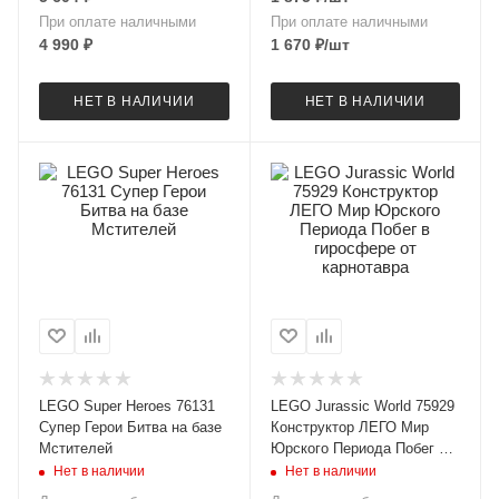
При оплате наличными
При оплате наличными
4 990
₽
1 670
₽
/шт
НЕТ В НАЛИЧИИ
НЕТ В НАЛИЧИИ
LEGO Super Heroes 76131
LEGO Jurassic World 75929
Супер Герои Битва на базе
Конструктор ЛЕГО Мир
Мстителей
Юрского Периода Побег в
гиросфере от карнотавра
Нет в наличии
Нет в наличии