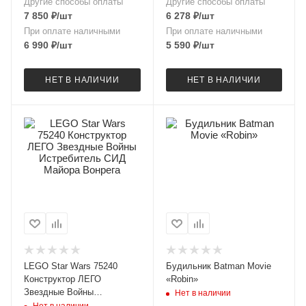
Другие способы оплаты
Другие способы оплаты
7 850
₽
/шт
6 278
₽
/шт
При оплате наличными
При оплате наличными
6 990
₽
/шт
5 590
₽
/шт
НЕТ В НАЛИЧИИ
НЕТ В НАЛИЧИИ
LEGO Star Wars 75240
Будильник Batman Movie
Конструктор ЛЕГО
«Robin»
Звездные Войны
Нет в наличии
Истребитель СИД Майора