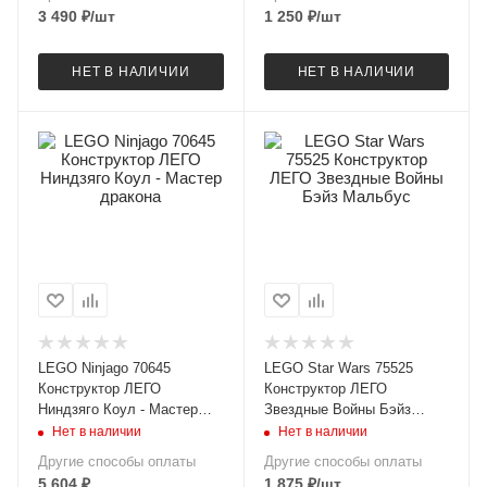
3 490
₽
/шт
1 250
₽
/шт
НЕТ В НАЛИЧИИ
НЕТ В НАЛИЧИИ
LEGO Ninjago 70645
LEGO Star Wars 75525
Конструктор ЛЕГО
Конструктор ЛЕГО
Ниндзяго Коул - Мастер
Звездные Войны Бэйз
дракона
Мальбус
Нет в наличии
Нет в наличии
Другие способы оплаты
Другие способы оплаты
5 604
₽
1 875
₽
/шт