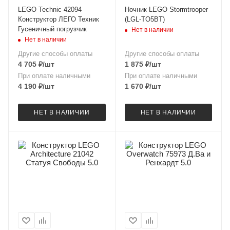
LEGO Technic 42094
Ночник LEGO Stormtrooper
Конструктор ЛЕГО Техник
(LGL-TO5BT)
Гусеничный погрузчик
Нет в наличии
Нет в наличии
Другие способы оплаты
Другие способы оплаты
4 705
₽
/шт
1 875
₽
/шт
При оплате наличными
При оплате наличными
4 190
₽
/шт
1 670
₽
/шт
НЕТ В НАЛИЧИИ
НЕТ В НАЛИЧИИ