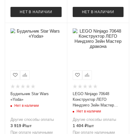
НЕТ В НАЛИЧИИ
НЕТ В НАЛИЧИИ
Будильник Star Wars
LEGO Ninjago 70648
«Yoda»
Конструктор ЛЕГО
Ниндзяго Зейн Мастер
Нет в наличии
дракона
Нет в наличии
Другие способы оплаты
Другие способы оплаты
3 919
₽
/шт
1 404
₽
/шт
При оплате наличными
При оплате наличными