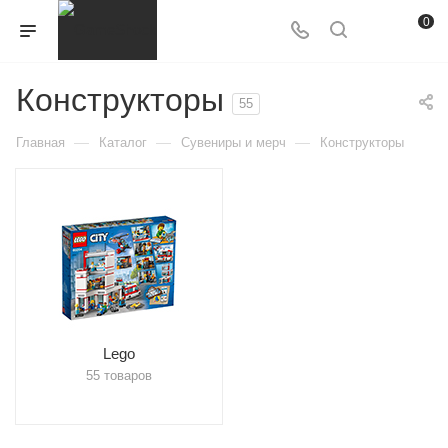
0
Конструкторы
55
—
—
—
Главная
Каталог
Сувениры и мерч
Конструкторы
Lego
55 товаров