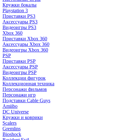
Кружки бокалы
Playstation 3
Приставки PS3
Аксессуары PS3
Видеоигры PS3
Xbox 360
Приставки Xbox 360
Аксессуары Xbox 360
Видеоигры Xbox 360
PSP
Приставки PSP
Аксессуары PSP
Видеоигры PSP
Коллекции фигурок
Коллекционная техника
Персонажи фильмов
Персонажи игр
Подставки Cable Guys
Amiibo
DC Universe
Кружки и коврики
Scalers
Gremlins
Bioshock
Resident Evil