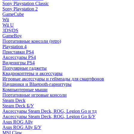
Sony Playstation Classic
Sony Playstation 2
GameCube
Wii
Wii U
3DS|DS
GameBoy
Портативные консоли (retro)
Playstation 4
Приставки PS4
Аксессуары PS4
Видеоигры PS4
Популярные гаджеты
Квадрокоптеры и аксессуары
Игровые аксессуары и геймпады для смартфонов
Наушники и Bluetooth-гарнитуры
Компьютерные мыши
Портативные игровые консоли
Steam Deck
Steam Deck Б/У
Аксессуары Steam Deck, ROG, Legion Go и тд
Аксессуары Steam Deck, ROG, Legion Go Б/У
Asus ROG Ally
Asus ROG Ally Б/У
MSI Claw