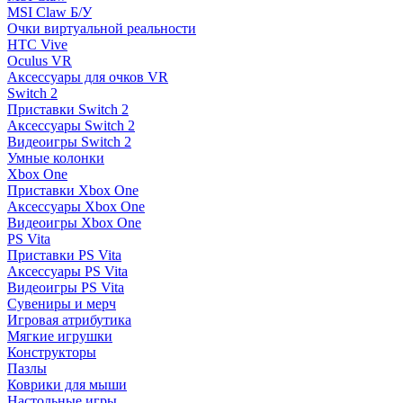
MSI Claw Б/У
Очки виртуальной реальности
HTC Vive
Oculus VR
Аксессуары для очков VR
Switch 2
Приставки Switch 2
Аксессуары Switch 2
Видеоигры Switch 2
Умные колонки
Xbox One
Приставки Xbox One
Аксессуары Xbox One
Видеоигры Xbox One
PS Vita
Приставки PS Vita
Аксессуары PS Vita
Видеоигры PS Vita
Сувениры и мерч
Игровая атрибутика
Мягкие игрушки
Конструкторы
Пазлы
Коврики для мыши
Настольные игры