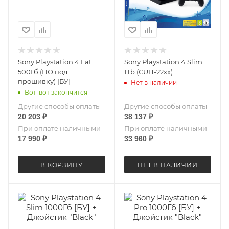
Sony Playstation 4 Fat
Sony Playstation 4 Slim
500Гб (ПО под
1Tb (CUH-22xx)
прошивку) [БУ]
Нет в наличии
Вот-вот закончится
Другие способы оплаты
Другие способы оплаты
20 203
₽
38 137
₽
При оплате наличными
При оплате наличными
17 990
₽
33 960
₽
В КОРЗИНУ
НЕТ В НАЛИЧИИ