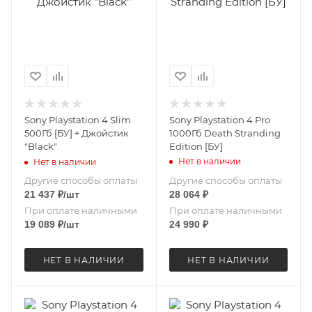
Sony Playstation 4 Slim
Sony Playstation 4 Pro
500Гб [БУ] + Джойстик
1000Гб Death Stranding
"Black"
Edition [БУ]
Нет в наличии
Нет в наличии
Другие способы оплаты
Другие способы оплаты
21 437
₽
/шт
28 064
₽
При оплате наличными
При оплате наличными
19 089
₽
/шт
24 990
₽
НЕТ В НАЛИЧИИ
НЕТ В НАЛИЧИИ