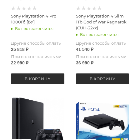
Sony Playstation 4 Pro
Sony Playstation 4 Slim
1000Гб [БУ]
1Tb God of War Ragnarok
(CUH-22xx)
Вот-вот закончится
Вот-вот закончится
Другие способы оплаты
Другие способы оплаты
25 818
₽
41 540
₽
При оплате наличными
При оплате наличными
22 990
₽
36 990
₽
В КОРЗИНУ
В КОРЗИНУ