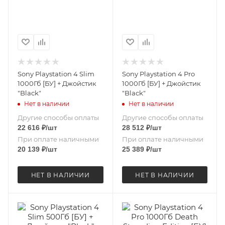
Sony Playstation 4 Slim
Sony Playstation 4 Pro
1000Гб [БУ] + Джойстик
1000Гб [БУ] + Джойстик
"Black"
"Black"
Нет в наличии
Нет в наличии
Другие способы оплаты
Другие способы оплаты
22 616
₽
/шт
28 512
₽
/шт
При оплате наличными
При оплате наличными
20 139
₽
/шт
25 389
₽
/шт
НЕТ В НАЛИЧИИ
НЕТ В НАЛИЧИИ