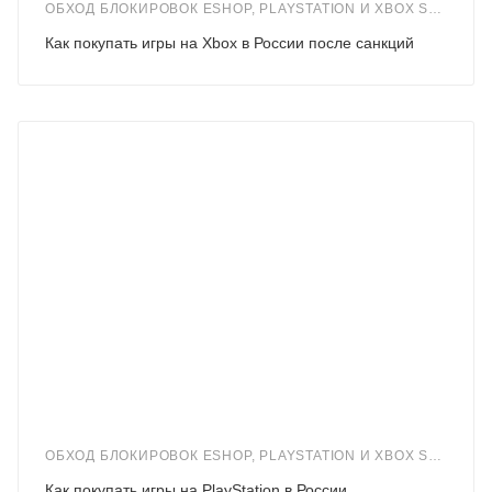
ОБХОД БЛОКИРОВОК ESHOP, PLAYSTATION И XBOX STORE В ПЕРИОД САНКЦИЙ
Как покупать игры на Xbox в России после санкций
ОБХОД БЛОКИРОВОК ESHOP, PLAYSTATION И XBOX STORE В ПЕРИОД САНКЦИЙ
Как покупать игры на PlayStation в России