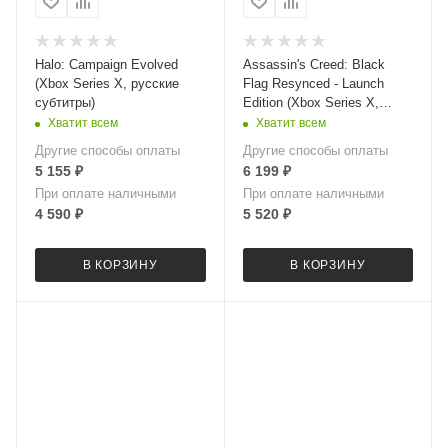
Halo: Campaign Evolved
Assassin's Creed: Black
(Xbox Series X, русские
Flag Resynced - Launch
субтитры)
Edition (Xbox Series X,
русские субтитры)
Хватит всем
Хватит всем
Другие способы оплаты
Другие способы оплаты
5 155
₽
6 199
₽
При оплате наличными
При оплате наличными
4 590
₽
5 520
₽
В КОРЗИНУ
В КОРЗИНУ