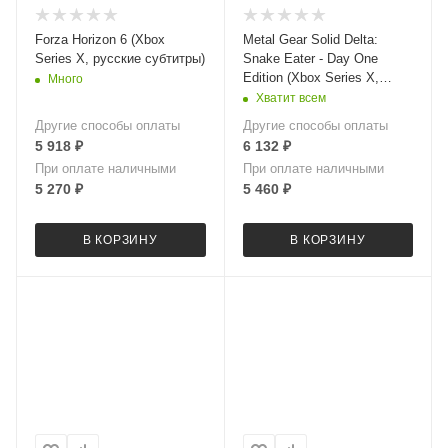
Forza Horizon 6 (Xbox
Metal Gear Solid Delta:
Series X, русские субтитры)
Snake Eater - Day One
Edition (Xbox Series X,
Много
русские субтитры)
Хватит всем
Другие способы оплаты
Другие способы оплаты
5 918
₽
6 132
₽
При оплате наличными
При оплате наличными
5 270
₽
5 460
₽
В КОРЗИНУ
В КОРЗИНУ