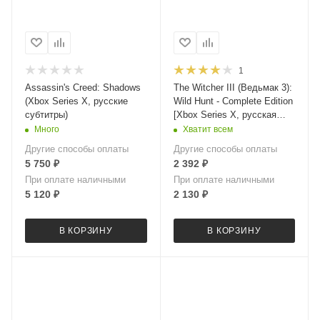
1
Assassin's Creed: Shadows
The Witcher III (Ведьмак 3):
(Xbox Series X, русские
Wild Hunt - Complete Edition
субтитры)
[Xbox Series X, русская
версия]
Много
Хватит всем
Другие способы оплаты
Другие способы оплаты
5 750
₽
2 392
₽
При оплате наличными
При оплате наличными
5 120
₽
2 130
₽
В КОРЗИНУ
В КОРЗИНУ