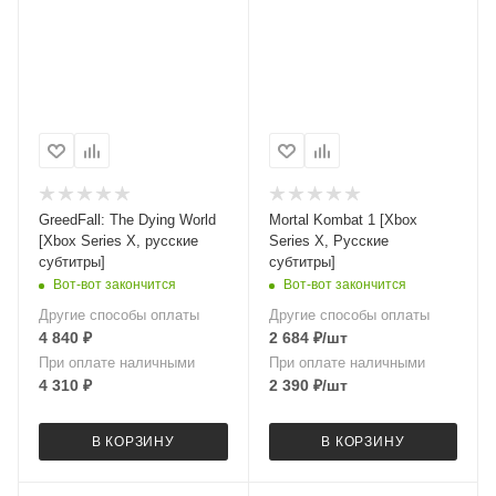
GreedFall: The Dying World
Mortal Kombat 1 [Xbox
[Xbox Series X, русские
Series X, Русские
субтитры]
субтитры]
Вот-вот закончится
Вот-вот закончится
Другие способы оплаты
Другие способы оплаты
4 840
₽
2 684
₽
/шт
При оплате наличными
При оплате наличными
4 310
₽
2 390
₽
/шт
В КОРЗИНУ
В КОРЗИНУ