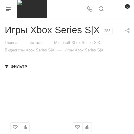
0
Игры Xbox Series S|X
283
—
—
—
Главная
Каталог
Microsoft Xbox Series S|X
—
Видеоигры Xbox Series S|X
Игры Xbox Series S|X
ФИЛЬТР