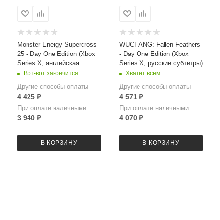
Monster Energy Supercross
WUCHANG: Fallen Feathers
25 - Day One Edition (Xbox
- Day One Edition (Xbox
Series X, английская
Series X, русские субтитры)
версия)
Вот-вот закончится
Хватит всем
Другие способы оплаты
Другие способы оплаты
4 425
₽
4 571
₽
При оплате наличными
При оплате наличными
3 940
₽
4 070
₽
В КОРЗИНУ
В КОРЗИНУ