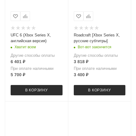
UFC 6 (Xbox Series X,
Roadcraft [Xbox Series X,
английская версия)
русские субтитры]
Хватит всем
Вот-вот закончится
Другие способы оплаты
Другие способы оплаты
6 401
₽
3 818
₽
При оплате наличными
При оплате наличными
5 700
₽
3 400
₽
В КОРЗИНУ
В КОРЗИНУ