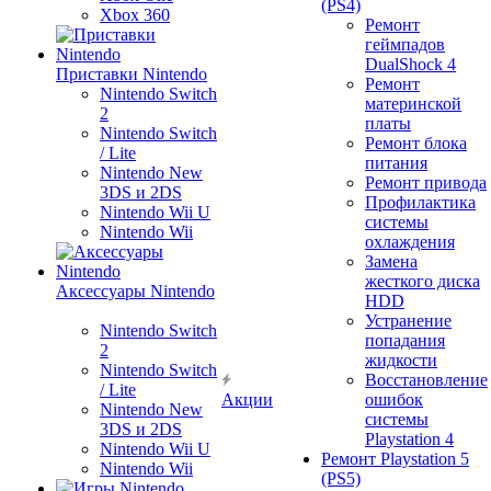
(PS4)
Xbox 360
Ремонт
геймпадов
DualShock 4
Приставки Nintendo
Ремонт
Nintendo Switch
материнской
2
платы
Nintendo Switch
Ремонт блока
/ Lite
питания
Nintendo New
Ремонт привода
3DS и 2DS
Профилактика
Nintendo Wii U
системы
Nintendo Wii
охлаждения
Замена
жесткого диска
Аксессуары Nintendo
HDD
Устранение
Nintendo Switch
попадания
2
жидкости
Nintendo Switch
Восстановление
/ Lite
Акции
ошибок
Nintendo New
системы
3DS и 2DS
Playstation 4
Nintendo Wii U
Ремонт Playstation 5
Nintendo Wii
(PS5)