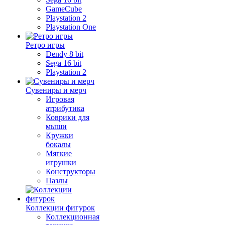
GameCube
Playstation 2
Playstation One
Ретро игры
Dendy 8 bit
Sega 16 bit
Playstation 2
Сувениры и мерч
Игровая
атрибутика
Коврики для
мыши
Кружки
бокалы
Мягкие
игрушки
Конструкторы
Пазлы
Коллекции фигурок
Коллекционная