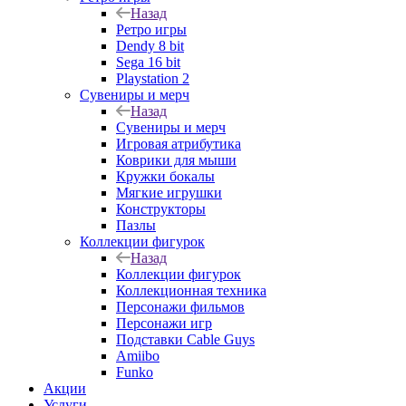
Назад
Ретро игры
Dendy 8 bit
Sega 16 bit
Playstation 2
Сувениры и мерч
Назад
Сувениры и мерч
Игровая атрибутика
Коврики для мыши
Кружки бокалы
Мягкие игрушки
Конструкторы
Пазлы
Коллекции фигурок
Назад
Коллекции фигурок
Коллекционная техника
Персонажи фильмов
Персонажи игр
Подставки Cable Guys
Amiibo
Funko
Акции
Услуги