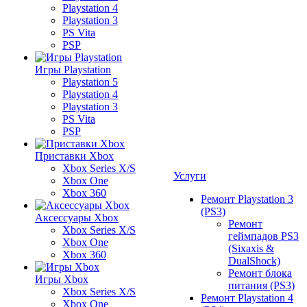
Playstation 4
Playstation 3
PS Vita
PSP
Игры Playstation
Playstation 5
Playstation 4
Playstation 3
PS Vita
PSP
Приставки Xbox
Xbox Series X/S
Услуги
Xbox One
Xbox 360
Ремонт Playstation 3
(PS3)
Аксессуары Xbox
Ремонт
Xbox Series X/S
геймпадов PS3
Xbox One
(Sixaxis &
Xbox 360
DualShock)
Ремонт блока
Игры Xbox
питания (PS3)
Xbox Series X/S
Ремонт Playstation 4
Xbox One