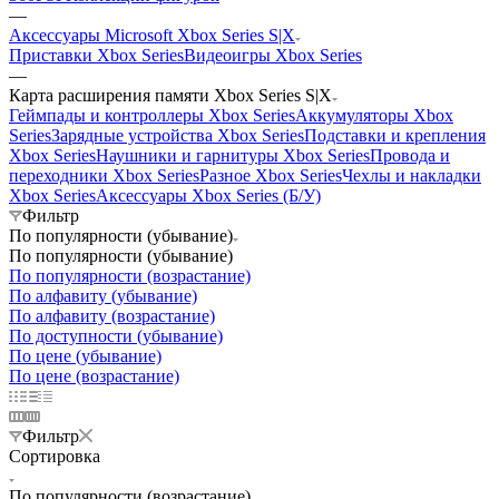
—
Аксессуары Microsoft Xbox Series S|X
Приставки Xbox Series
Видеоигры Xbox Series
—
Карта расширения памяти Xbox Series S|X
Геймпады и контроллеры Xbox Series
Аккумуляторы Xbox
Series
Зарядные устройства Xbox Series
Подставки и крепления
Xbox Series
Наушники и гарнитуры Xbox Series
Провода и
переходники Xbox Series
Разное Xbox Series
Чехлы и накладки
Xbox Series
Аксессуары Xbox Series (Б/У)
Фильтр
По популярности (убывание)
По популярности (убывание)
По популярности (возрастание)
По алфавиту (убывание)
По алфавиту (возрастание)
По доступности (убывание)
По цене (убывание)
По цене (возрастание)
Фильтр
Сортировка
По популярности (возрастание)