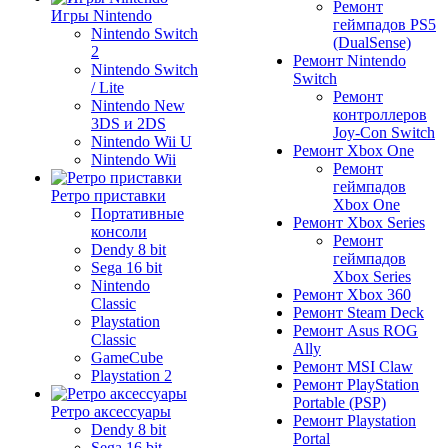
Ремонт
Игры Nintendo
геймпадов PS5
Nintendo Switch
(DualSense)
2
Ремонт Nintendo
Nintendo Switch
Switch
/ Lite
Ремонт
Nintendo New
контроллеров
3DS и 2DS
Joy-Con Switch
Nintendo Wii U
Ремонт Xbox One
Nintendo Wii
Ремонт
геймпадов
Ретро приставки
Xbox One
Портативные
Ремонт Xbox Series
консоли
Ремонт
Dendy 8 bit
геймпадов
Sega 16 bit
Xbox Series
Nintendo
Ремонт Xbox 360
Classic
Ремонт Steam Deck
Playstation
Ремонт Asus ROG
Classic
Ally
GameCube
Ремонт MSI Claw
Playstation 2
Ремонт PlayStation
Portable (PSP)
Ретро аксессуары
Ремонт Playstation
Dendy 8 bit
Portal
Sega 16 bit