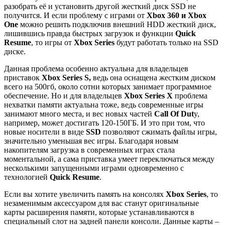
разобрать её и установить другой жесткий диск SSD не
получится. И если проблему с играми от
Xbox 360 и Xbox
One
можно решить подключив внешний HDD жесткий диск,
лишившись правда быстрых загрузок и функции
Quick
Resume
, то игры от
Xbox Series
будут работать только на SSD
диске.
Данная проблема особенно актуальна для владельцев
приставок
Xbox Series S,
ведь она оснащена жестким диском
всего на 500гб, около сотни которых занимает программное
обеспечение. Но и для владельцев
Xbox Series X
проблема
нехватки памяти актуальна тоже, ведь современные игры
занимают много места, и вес новых частей
Call Of Dut
y,
например, может достигать 120-150ГБ. И это при том, что
новые носители в виде
SSD
позволяют сжимать файлы игры,
значительно уменьшая вес игры. Благодаря новым
накопителям загрузка в современных играх стала
моментальной, а сама приставка умеет переключаться между
несколькими запущенными играми одновременно с
технологией
Quick Resume
.
Если вы хотите увеличить память на консолях
Xbox Series
, то
незаменимым аксессуаром для вас станут оригинальные
карты расширения памяти, которые устанавливаются в
специальный слот на задней панели консоли. Данные карты –