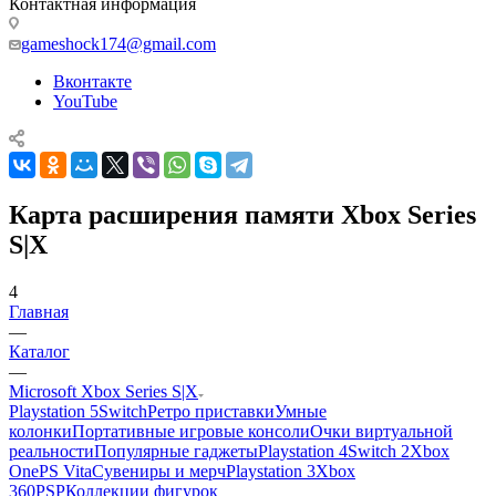
Контактная информация
gameshock174@gmail.com
Вконтакте
YouTube
Карта расширения памяти Xbox Series
S|X
4
Главная
—
Каталог
—
Microsoft Xbox Series S|X
Playstation 5
Switch
Ретро приставки
Умные
колонки
Портативные игровые консоли
Очки виртуальной
реальности
Популярные гаджеты
Playstation 4
Switch 2
Xbox
One
PS Vita
Сувениры и мерч
Playstation 3
Xbox
360
PSP
Коллекции фигурок