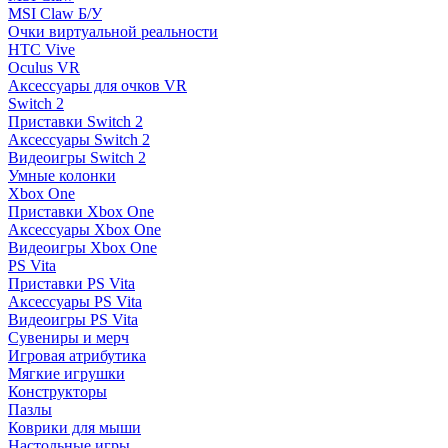
MSI Claw Б/У
Очки виртуальной реальности
HTC Vive
Oculus VR
Аксессуары для очков VR
Switch 2
Приставки Switch 2
Аксессуары Switch 2
Видеоигры Switch 2
Умные колонки
Xbox One
Приставки Xbox One
Аксессуары Xbox One
Видеоигры Xbox One
PS Vita
Приставки PS Vita
Аксессуары PS Vita
Видеоигры PS Vita
Сувениры и мерч
Игровая атрибутика
Мягкие игрушки
Конструкторы
Пазлы
Коврики для мыши
Настольные игры