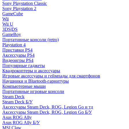
Sony Playstation Classic
Sony Playstation 2
GameCube
Wii
Wii U
3DS|DS
GameBoy
Портативные консоли (retro)
Playstation 4
Приставки PS4
Аксессуары PS4
Видеоигры PS4
Популярные гаджеты
Квадрокоптеры и аксессуары
Игровые аксессуары и геймпады для смартфонов
Наушники и Bluetooth-гарнитуры
Компьютерные мыши
Портативные игровые консоли
Steam Deck
Steam Deck Б/У
Аксессуары Steam Deck, ROG, Legion Go и тд
Аксессуары Steam Deck, ROG, Legion Go Б/У
Asus ROG Ally
Asus ROG Ally Б/У
MSI Claw