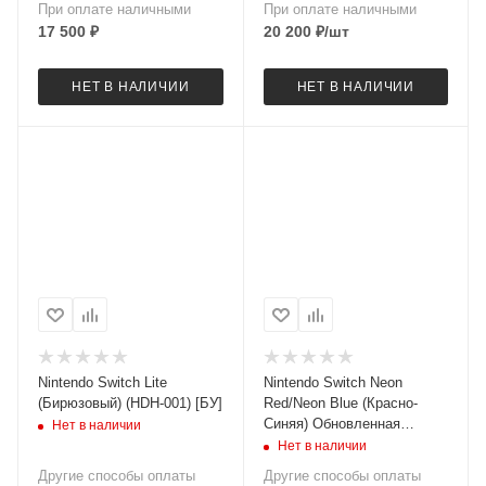
При оплате наличными
При оплате наличными
17 500
₽
20 200
₽
/шт
НЕТ В НАЛИЧИИ
НЕТ В НАЛИЧИИ
Nintendo Switch Lite
Nintendo Switch Neon
(Бирюзовый) (HDH-001) [БУ]
Red/Neon Blue (Красно-
Синяя) Обновленная
Нет в наличии
версия прошитая 128gb
Нет в наличии
(ЧИП) [БУ]
Другие способы оплаты
Другие способы оплаты