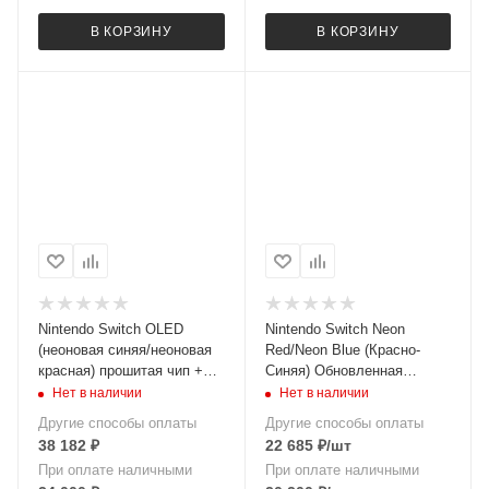
В КОРЗИНУ
В КОРЗИНУ
Nintendo Switch OLED
Nintendo Switch Neon
(неоновая синяя/неоновая
Red/Neon Blue (Красно-
красная) прошитая чип +
Синяя) Обновленная
256GB [БУ]
версия MOD HAC-001(-01)
Нет в наличии
Нет в наличии
[БУ]
Другие способы оплаты
Другие способы оплаты
38 182
₽
22 685
₽
/шт
При оплате наличными
При оплате наличными