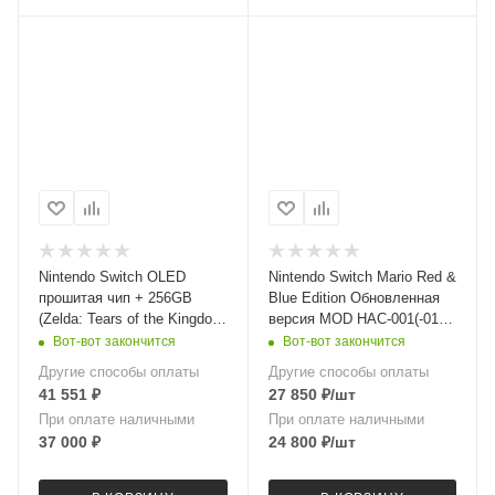
Nintendo Switch OLED
Nintendo Switch Mario Red &
прошитая чип + 256GB
Blue Edition Обновленная
(Zelda: Tears of the Kingdom
версия MOD HAC-001(-01)
Edition) [БУ]
[БУ]
Вот-вот закончится
Вот-вот закончится
Другие способы оплаты
Другие способы оплаты
41 551
₽
27 850
₽
/шт
При оплате наличными
При оплате наличными
37 000
₽
24 800
₽
/шт