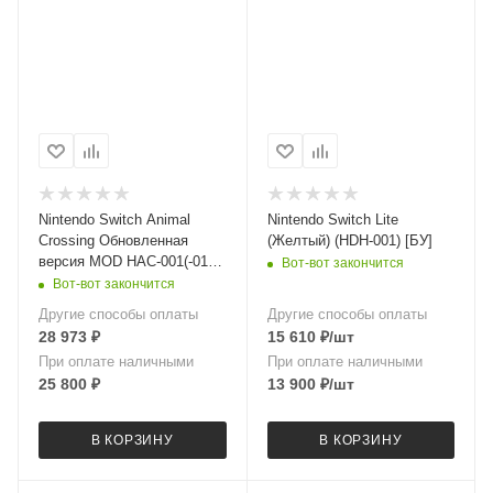
Nintendo Switch Animal
Nintendo Switch Lite
Crossing Обновленная
(Желтый) (HDH-001) [БУ]
версия MOD HAC-001(-01)
Вот-вот закончится
[БУ] (128gb micro sd)
Вот-вот закончится
Другие способы оплаты
Другие способы оплаты
28 973
₽
15 610
₽
/шт
При оплате наличными
При оплате наличными
25 800
₽
13 900
₽
/шт
В КОРЗИНУ
В КОРЗИНУ