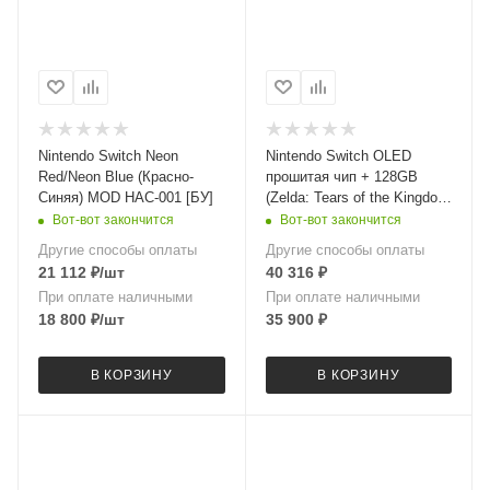
Nintendo Switch Neon
Nintendo Switch OLED
Red/Neon Blue (Красно-
прошитая чип + 128GB
Синяя) MOD HAC-001 [БУ]
(Zelda: Tears of the Kingdom
Edition) [БУ]
Вот-вот закончится
Вот-вот закончится
Другие способы оплаты
Другие способы оплаты
21 112
₽
/шт
40 316
₽
При оплате наличными
При оплате наличными
18 800
₽
/шт
35 900
₽
В КОРЗИНУ
В КОРЗИНУ