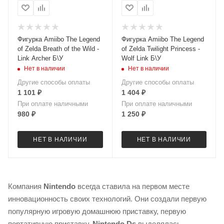
Фигурка Amiibo The Legend
Фигурка Amiibo The Legend
of Zelda Breath of the Wild -
of Zelda Twilight Princess -
Link Archer Б\У
Wolf Link Б\У
Нет в наличии
Нет в наличии
Другие способы оплаты
Другие способы оплаты
1 101
₽
1 404
₽
При оплате наличными
При оплате наличными
980
₽
1 250
₽
НЕТ В НАЛИЧИИ
НЕТ В НАЛИЧИИ
Компания
Nintendo
всегда ставила на первом месте
инновационность своих технологий. Они создали первую
популярную игровую домашнюю приставку, первую
портативную приставку.
Nintendo Ds
выделялась