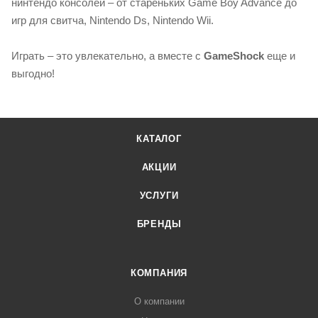
нинтендо консолей – от стареньких Game Boy Advance до
игр для свитча, Nintendo Ds, Nintendo Wii.
Играть – это увлекательно, а вместе с
GameShock
еще и
выгодно!
КАТАЛОГ
АКЦИИ
УСЛУГИ
БРЕНДЫ
КОМПАНИЯ
О компании