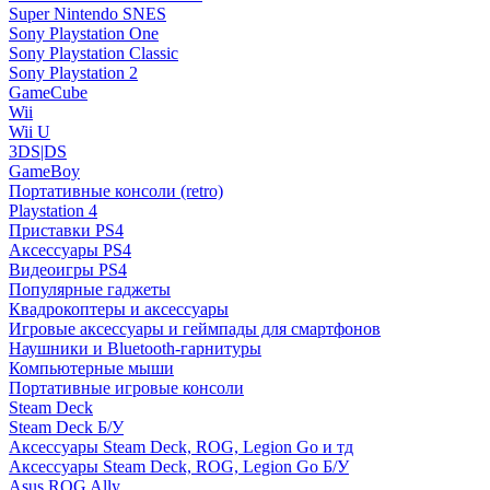
Super Nintendo SNES
Sony Playstation One
Sony Playstation Classic
Sony Playstation 2
GameCube
Wii
Wii U
3DS|DS
GameBoy
Портативные консоли (retro)
Playstation 4
Приставки PS4
Аксессуары PS4
Видеоигры PS4
Популярные гаджеты
Квадрокоптеры и аксессуары
Игровые аксессуары и геймпады для смартфонов
Наушники и Bluetooth-гарнитуры
Компьютерные мыши
Портативные игровые консоли
Steam Deck
Steam Deck Б/У
Аксессуары Steam Deck, ROG, Legion Go и тд
Аксессуары Steam Deck, ROG, Legion Go Б/У
Asus ROG Ally