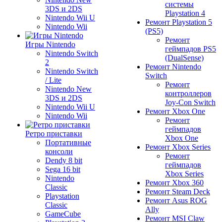
системы
3DS и 2DS
Playstation 4
Nintendo Wii U
Ремонт Playstation 5
Nintendo Wii
(PS5)
Ремонт
Игры Nintendo
геймпадов PS5
Nintendo Switch
(DualSense)
2
Ремонт Nintendo
Nintendo Switch
Switch
/ Lite
Ремонт
Nintendo New
контроллеров
3DS и 2DS
Joy-Con Switch
Nintendo Wii U
Ремонт Xbox One
Nintendo Wii
Ремонт
геймпадов
Ретро приставки
Xbox One
Портативные
Ремонт Xbox Series
консоли
Ремонт
Dendy 8 bit
геймпадов
Sega 16 bit
Xbox Series
Nintendo
Ремонт Xbox 360
Classic
Ремонт Steam Deck
Playstation
Ремонт Asus ROG
Classic
Ally
GameCube
Ремонт MSI Claw