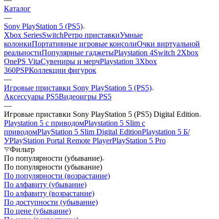
Каталог
—
Sony PlayStation 5 (PS5)
Xbox Series
Switch
Ретро приставки
Умные
колонки
Портативные игровые консоли
Очки виртуальной
реальности
Популярные гаджеты
Playstation 4
Switch 2
Xbox
One
PS Vita
Сувениры и мерч
Playstation 3
Xbox
360
PSP
Коллекции фигурок
—
Игровые приставки Sony PlayStation 5 (PS5)
Аксессуары PS5
Видеоигры PS5
—
Игровые приставки Sony PlayStation 5 (PS5) Digital Edition
Playstation 5 с приводом
Playstation 5 Slim с
приводом
PlayStation 5 Slim Digital Edition
Playstation 5 Б/
У
PlayStation Portal Remote Player
PlayStation 5 Pro
Фильтр
По популярности (убывание)
По популярности (убывание)
По популярности (возрастание)
По алфавиту (убывание)
По алфавиту (возрастание)
По доступности (убывание)
По цене (убывание)