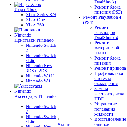
DualShock)
Ремонт блока
Игры Xbox
питания (PS3)
Xbox Series X/S
Ремонт Playstation 4
Xbox One
(PS4)
Xbox 360
Ремонт
геймпадов
DualShock 4
Приставки Nintendo
Ремонт
Nintendo Switch
материнской
2
платы
Nintendo Switch
Ремонт блока
/ Lite
питания
Nintendo New
Ремонт привода
3DS и 2DS
Профилактика
Nintendo Wii U
системы
Nintendo Wii
охлаждения
Замена
жесткого диска
Аксессуары Nintendo
HDD
Устранение
Nintendo Switch
попадания
2
жидкости
Nintendo Switch
Восстановление
/ Lite
Акции
ошибок
Nintendo New