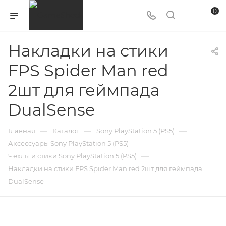
0
Накладки на стики
FPS Spider Man red
2шт для геймпада
DualSense
—
—
—
Главная
Каталог
Sony PlayStation 5 (PS5)
—
Аксессуары Sony PlayStation 5 (PS5)
—
Чехлы и стики Sony PlayStation 5 (PS5)
Накладки на стики FPS Spider Man red 2шт для геймпада
DualSense