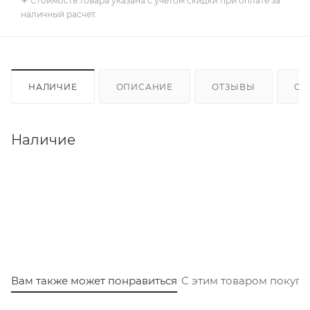
✴️ Стоимость товара указана с учетом скидки при оплате за
наличный расчет.
НАЛИЧИЕ
ОПИСАНИЕ
ОТЗЫВЫ
ОП
Наличие
Вам также может понравиться
С этим товаром покуп