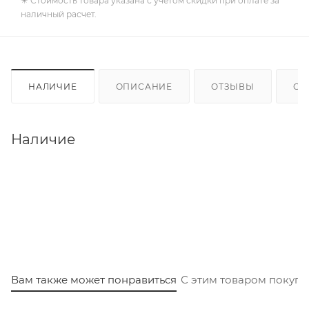
✴️ Стоимость товара указана с учетом скидки при оплате за
наличный расчет.
НАЛИЧИЕ
ОПИСАНИЕ
ОТЗЫВЫ
ОП
Наличие
Вам также может понравиться
С этим товаром покуп