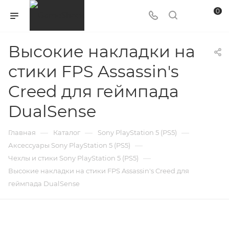
0
Высокие накладки на
стики FPS Assassin's
Creed для геймпада
DualSense
—
—
—
Главная
Каталог
Sony PlayStation 5 (PS5)
—
Аксессуары Sony PlayStation 5 (PS5)
—
Чехлы и стики Sony PlayStation 5 (PS5)
Высокие накладки на стики FPS Assassin's Creed для
геймпада DualSense