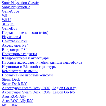
Sony Playstation Classic
Sony Playstation 2
GameCube
Wii
Wii U
3DS|DS
GameBoy
Портативные консоли (retro)
Playstation 4
Приставки PS4
Аксессуары PS4
Видеоигры PS4
Популярные гаджеты
Квадрокоптеры и аксессуары
Игровые аксессуары и геймпады для смартфонов
Наушники и Bluetooth-гарнитуры
Компьютерные мыши
Портативные игровые консоли
Steam Deck
Steam Deck Б/У
Аксессуары Steam Deck, ROG, Legion Go и тд
Аксессуары Steam Deck, ROG, Legion Go Б/У
Asus ROG Ally
Asus ROG Ally Б/У
MSI Claw