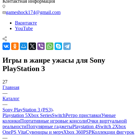
Контактная информация
gameshock174@gmail.com
Вконтакте
YouTube
Игры в жанре ужасы для Sony
PlayStation 3
27
Главная
—
Каталог
—
Sony PlayStation 3 (PS3)
Playstation 5
Xbox Series
Switch
Ретро приставки
Умные
колонки
Портативные игровые консоли
Очки виртуальной
реальности
Популярные гаджеты
Playstation 4
Switch 2
Xbox
One
PS Vita
Сувениры и мерч
Xbox 360
PSP
Коллекции фигурок
—