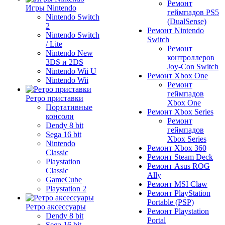
Ремонт
Игры Nintendo
геймпадов PS5
Nintendo Switch
(DualSense)
2
Ремонт Nintendo
Nintendo Switch
Switch
/ Lite
Ремонт
Nintendo New
контроллеров
3DS и 2DS
Joy-Con Switch
Nintendo Wii U
Ремонт Xbox One
Nintendo Wii
Ремонт
геймпадов
Ретро приставки
Xbox One
Портативные
Ремонт Xbox Series
консоли
Ремонт
Dendy 8 bit
геймпадов
Sega 16 bit
Xbox Series
Nintendo
Ремонт Xbox 360
Classic
Ремонт Steam Deck
Playstation
Ремонт Asus ROG
Classic
Ally
GameCube
Ремонт MSI Claw
Playstation 2
Ремонт PlayStation
Portable (PSP)
Ретро аксессуары
Ремонт Playstation
Dendy 8 bit
Portal
Sega 16 bit