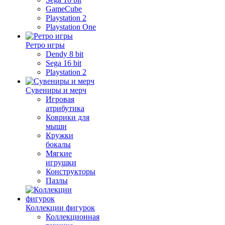
GameCube
Playstation 2
Playstation One
Ретро игры
Dendy 8 bit
Sega 16 bit
Playstation 2
Сувениры и мерч
Игровая
атрибутика
Коврики для
мыши
Кружки
бокалы
Мягкие
игрушки
Конструкторы
Пазлы
Коллекции фигурок
Коллекционная