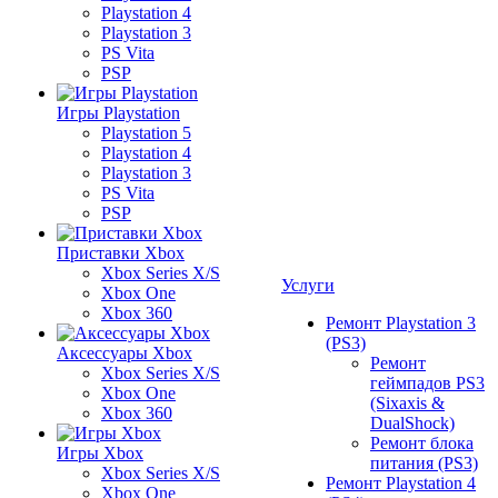
Playstation 4
Playstation 3
PS Vita
PSP
Игры Playstation
Playstation 5
Playstation 4
Playstation 3
PS Vita
PSP
Приставки Xbox
Xbox Series X/S
Услуги
Xbox One
Xbox 360
Ремонт Playstation 3
(PS3)
Аксессуары Xbox
Ремонт
Xbox Series X/S
геймпадов PS3
Xbox One
(Sixaxis &
Xbox 360
DualShock)
Ремонт блока
Игры Xbox
питания (PS3)
Xbox Series X/S
Ремонт Playstation 4
Xbox One