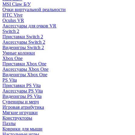
MSI Claw Б/У
Очки виртуальной реальности
HTC Vive
Oculus VR
Аксессуары для очков VR
Switch 2
Приставки Switch 2
Аксессуары Switch 2
Видеоигры Switch 2
Умные колонки
Xbox One
Приставки Xbox One
Аксессуары Xbox One
Видеоигры Xbox One
PS Vita
Приставки PS Vita
Аксессуары PS Vita
Видеоигры PS Vita
Сувениры и мерч
Игровая атрибутика
Мягкие игрушки
Конструкторы
Пазлы
Коврики для мыши
Настольные игры