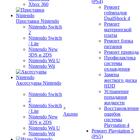
(PS4)
Xbox 360
Ремонт
геймпадов
DualShock 4
Приставки Nintendo
Ремонт
Nintendo Switch
материнской
2
платы
Nintendo Switch
Ремонт блока
/ Lite
питания
Nintendo New
Ремонт привода
3DS и 2DS
Профилактика
Nintendo Wii U
системы
Nintendo Wii
охлаждения
Замена
жесткого диска
Аксессуары Nintendo
HDD
Устранение
Nintendo Switch
попадания
2
жидкости
Nintendo Switch
Восстановление
/ Lite
Акции
ошибок
Nintendo New
системы
3DS и 2DS
Playstation 4
Nintendo Wii U
Ремонт Playstation 5
Nintendo Wii
(PS5)