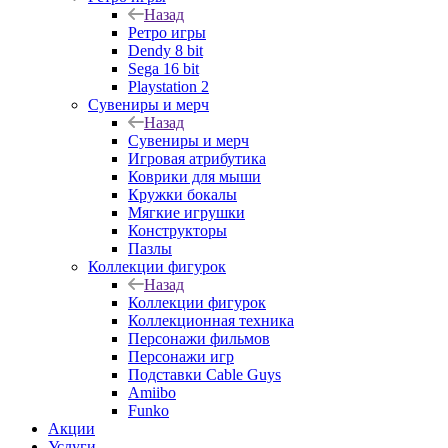
Назад
Ретро игры
Dendy 8 bit
Sega 16 bit
Playstation 2
Сувениры и мерч
Назад
Сувениры и мерч
Игровая атрибутика
Коврики для мыши
Кружки бокалы
Мягкие игрушки
Конструкторы
Пазлы
Коллекции фигурок
Назад
Коллекции фигурок
Коллекционная техника
Персонажи фильмов
Персонажи игр
Подставки Cable Guys
Amiibo
Funko
Акции
Услуги