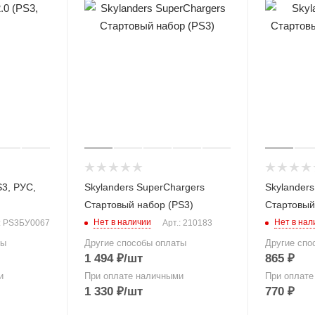
PS3, РУС,
Skylanders SuperChargers
Skylanders
Стартовый набор (PS3)
Стартовый
Нет в наличии
Нет в нал
.: PS3БУ0067
Арт.: 210183
ты
Другие способы оплаты
Другие спо
1 494
₽
/шт
865
₽
и
При оплате наличными
При оплате
1 330
₽
/шт
770
₽