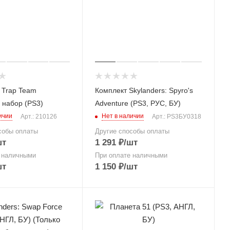
 Trap Team
Комплект Skylanders: Spyro's
 набор (PS3)
Adventure (PS3, РУС, БУ)
ичии
Нет в наличии
Арт.: 210126
Арт.: PS3БУ0318
собы оплаты
Другие способы оплаты
шт
1 291
₽
/шт
 наличными
При оплате наличными
шт
1 150
₽
/шт