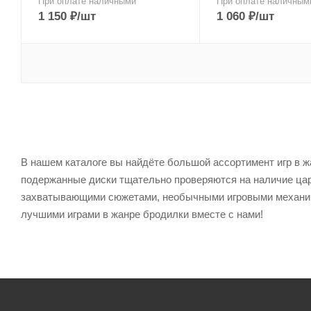
При оплате наличными
При оплате наличным
1 150
₽
/шт
1 060
₽
/шт
В нашем каталоге вы найдёте большой ассортимент игр в ж
подержанные диски тщательно проверяются на наличие цар
захватывающими сюжетами, необычными игровыми механика
лучшими играми в жанре бродилки вместе с нами!