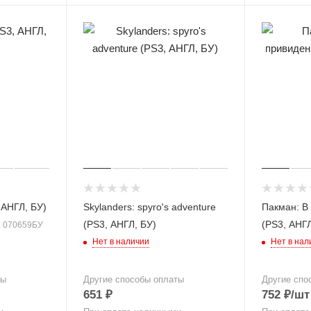
 АНГЛ, БУ)
Skylanders: spyro's adventure
Пакман: В
(PS3, АНГЛ, БУ)
(PS3, АНГЛ
: 070659БУ
Нет в наличии
Нет в нал
ты
Другие способы оплаты
Другие спо
651
₽
752
₽
/шт