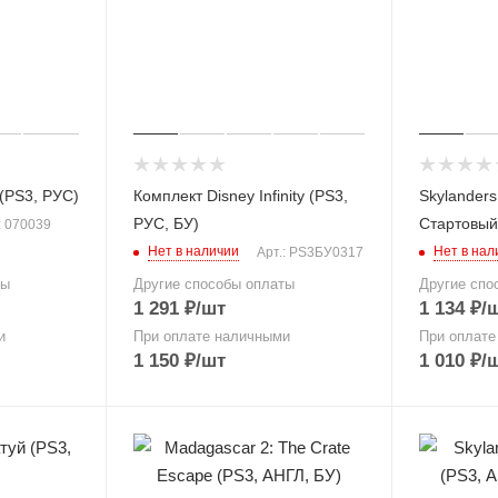
 (PS3, РУС)
Комплект Disney Infinity (PS3,
Skylanders
РУС, БУ)
Стартовый
: 070039
Нет в наличии
Нет в нал
Арт.: PS3БУ0317
ты
Другие способы оплаты
Другие спо
1 291
₽
/шт
1 134
₽
/
и
При оплате наличными
При оплате
1 150
₽
/шт
1 010
₽
/