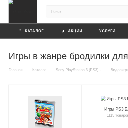
КАТАЛОГ
АКЦИИ
УСЛУГИ
Игры в жанре бродилки для 
—
—
—
Главная
Каталог
Sony PlayStation 3 (PS3)
Видеоигры
Игры PS3 Б
1115 товаро