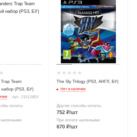
 Trap Team
The Sly Trilogy (PS3, АНГЛ, БУ)
 набор (PS3, БУ)
Нет в наличии
ичии
Арт.: 210126БУ
собы оплаты
Другие способы оплаты
752
₽
/шт
 наличными
При оплате наличными
670
₽
/шт