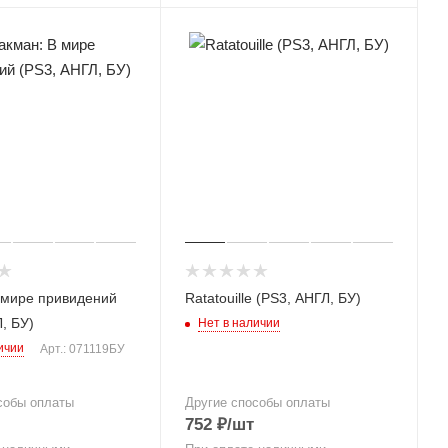
 мире привидений
Ratatouille (PS3, АНГЛ, БУ)
, БУ)
Нет в наличии
ичии
Арт.: 071119БУ
собы оплаты
Другие способы оплаты
752
₽
/шт