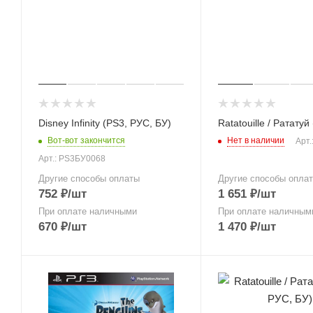
Disney Infinity (PS3, РУС, БУ)
Ratatouille / Рататуй
Вот-вот закончится
Нет в наличии
Арт.
Арт.: PS3БУ0068
Другие способы оплаты
Другие способы опла
752
₽
/шт
1 651
₽
/шт
При оплате наличными
При оплате наличным
670
₽
/шт
1 470
₽
/шт