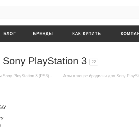
БЛОГ
БРЕНДЫ
КАК КУПИТЬ
КОМПА
Sony PlayStation 3
22
—
 Sony PlayStation 3 (PS3)
Игры в жанре бродилки для Sony PlaySta
/У
в