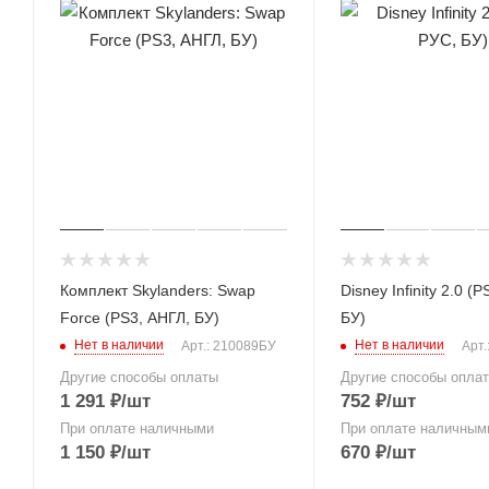
Комплект Skylanders: Swap
Disney Infinity 2.0 (
Force (PS3, АНГЛ, БУ)
БУ)
Нет в наличии
Нет в наличии
Арт.: 210089БУ
Арт
Другие способы оплаты
Другие способы опла
1 291
₽
/шт
752
₽
/шт
При оплате наличными
При оплате наличным
1 150
₽
/шт
670
₽
/шт