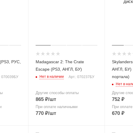
 (PS3, РУС,
Madagascar 2: The Crate
Skylanders
Escape (PS3, АНГЛ, БУ)
АНГЛ, БУ) 
портала)
Нет в наличии
: 070039БУ
Арт.: 070237БУ
Нет в нал
ты
Другие способы оплаты
Другие спо
865
₽
/шт
752
₽
и
При оплате наличными
При оплате
770
₽
/шт
670
₽