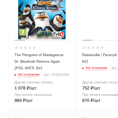
The Penguins of Madagascar:
Ratatouille / Рататуй
Dr. Blowhole Returns Again
БУ)
(PS3, АНГЛ, БУ)
Нет в наличии
Арт.
Нет в наличии
Арт.: PS3БУ0269
Другие способы оплаты
Другие способы опла
1 078
₽
/шт
752
₽
/шт
При оплате наличными
При оплате наличным
960
₽
/шт
670
₽
/шт