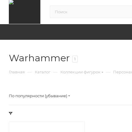
Warhammer
1
—
—
—
Главная
Каталог
Коллекции фигурок
Персона
По популярности (убывание)