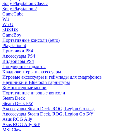
Sony Playstation Classic
Sony Playstation 2
GameCube
Wii
Wii U
3DS|DS
GameBoy
Портативные консоли (retro)
Playstation 4
Приставки PS4
Аксессуары PS4
Видеоигры PS4
Популярные гаджеты
Квадрокоптеры и аксессуары
Игровые аксессуары и геймпады для смартфонов
Наушники и Bluetooth-гарнитуры
Компьютерные мыши
Портативные игровые консоли
Steam Deck
Steam Deck Б/У
Аксессуары Steam Deck, ROG, Legion Go и тд
Аксессуары Steam Deck, ROG, Legion Go Б/У
Asus ROG Ally
Asus ROG Ally Б/У
MSI Claw