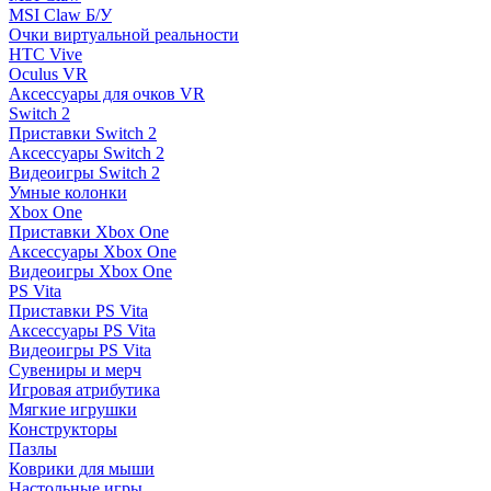
MSI Claw Б/У
Очки виртуальной реальности
HTC Vive
Oculus VR
Аксессуары для очков VR
Switch 2
Приставки Switch 2
Аксессуары Switch 2
Видеоигры Switch 2
Умные колонки
Xbox One
Приставки Xbox One
Аксессуары Xbox One
Видеоигры Xbox One
PS Vita
Приставки PS Vita
Аксессуары PS Vita
Видеоигры PS Vita
Сувениры и мерч
Игровая атрибутика
Мягкие игрушки
Конструкторы
Пазлы
Коврики для мыши
Настольные игры