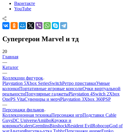
Вконтакте
YouTube
Супергерои Marvel и тд
20
Главная
—
Каталог
—
Коллекции фигурок
Playstation 5
Xbox Series
Switch
Ретро приставки
Умные
колонки
Портативные игровые консоли
Очки виртуальной
реальности
Популярные гаджеты
Playstation 4
Switch 2
Xbox
One
PS Vita
Сувениры и мерч
Playstation 3
Xbox 360
PSP
—
Персонажи фильмов
Коллекционная техника
Персонажи игр
Подставки Cable
Guys
DC Universe
Amiibo
Кружки и
коврики
Scalers
Gremlins
Bioshock
Resident Evil
Robocop
God of
war
Аватар
Фигурка-утка Tubbz
Персонажи аниме
Funko