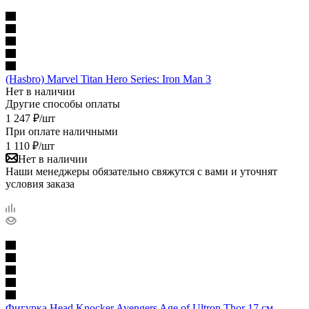
(Hasbro) Marvel Titan Hero Series: Iron Man 3
Нет в наличии
Другие способы оплаты
1 247
₽
/шт
При оплате наличными
1 110
₽
/шт
Нет в наличии
Наши менеджеры обязательно свяжутся с вами и уточнят
условия заказа
Фигурка Head Knocker Avengers Age of Ultron Thor 17 см