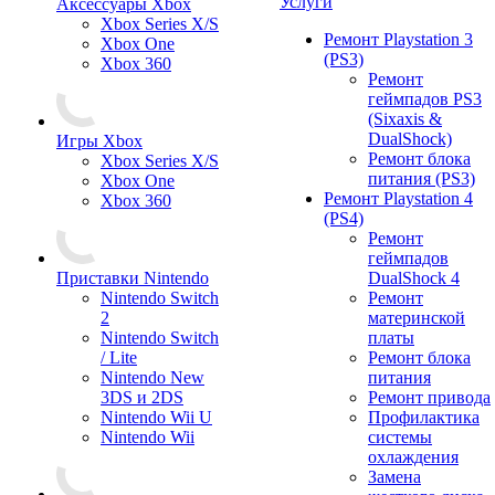
Услуги
Аксессуары Xbox
Xbox Series X/S
Ремонт Playstation 3
Xbox One
(PS3)
Xbox 360
Ремонт
геймпадов PS3
(Sixaxis &
DualShock)
Игры Xbox
Ремонт блока
Xbox Series X/S
питания (PS3)
Xbox One
Ремонт Playstation 4
Xbox 360
(PS4)
Ремонт
геймпадов
Приставки Nintendo
DualShock 4
Nintendo Switch
Ремонт
2
материнской
Nintendo Switch
платы
/ Lite
Ремонт блока
Nintendo New
питания
3DS и 2DS
Ремонт привода
Nintendo Wii U
Профилактика
Nintendo Wii
системы
охлаждения
Замена