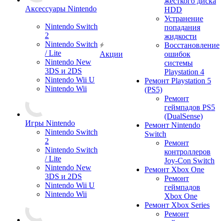
жесткого диска
Аксессуары Nintendo
HDD
Устранение
Nintendo Switch
попадания
2
жидкости
Nintendo Switch
Восстановление
/ Lite
Акции
ошибок
Nintendo New
системы
3DS и 2DS
Playstation 4
Nintendo Wii U
Ремонт Playstation 5
Nintendo Wii
(PS5)
Ремонт
геймпадов PS5
(DualSense)
Игры Nintendo
Ремонт Nintendo
Nintendo Switch
Switch
2
Ремонт
Nintendo Switch
контроллеров
/ Lite
Joy-Con Switch
Nintendo New
Ремонт Xbox One
3DS и 2DS
Ремонт
Nintendo Wii U
геймпадов
Nintendo Wii
Xbox One
Ремонт Xbox Series
Ремонт