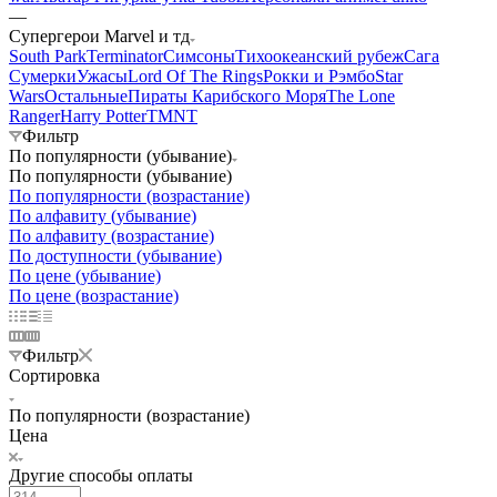
—
Супергерои Marvel и тд
South Park
Terminator
Симсоны
Тихоокеанский рубеж
Сага
Сумерки
Ужасы
Lord Of The Rings
Рокки и Рэмбо
Star
Wars
Остальные
Пираты Карибского Моря
The Lone
Ranger
Harry Potter
TMNT
Фильтр
По популярности (убывание)
По популярности (убывание)
По популярности (возрастание)
По алфавиту (убывание)
По алфавиту (возрастание)
По доступности (убывание)
По цене (убывание)
По цене (возрастание)
Фильтр
Сортировка
По популярности (возрастание)
Цена
Другие способы оплаты