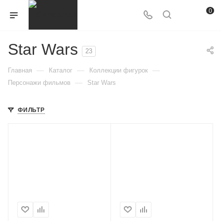
0
Star Wars
23
—
—
—
Главная
Каталог
Коллекции фигурок
—
Персонажи фильмов
Star Wars
ФИЛЬТР