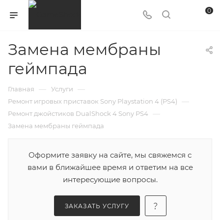
0
Замена мембраны
геймпада
—
—
Главная
Услуги
—
Ремонт игровых приставок Sony Playstation 4 (PS4)
—
Ремонт джойстиков DualShock 4 Sony PS4
Замена мембраны геймпада
Оформите заявку на сайте, мы свяжемся с
вами в ближайшее время и ответим на все
интересующие вопросы.
ЗАКАЗАТЬ УСЛУГУ