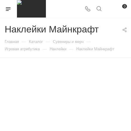
0
Наклейки Майнкрафт
—
—
—
Главная
Каталог
Сувениры и мерч
—
—
Игровая атрибутика
Наклейки
Наклейки Майнкрафт