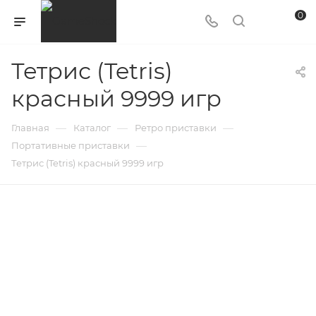
0
Тетрис (Tetris)
красный 9999 игр
—
—
—
Главная
Каталог
Ретро приставки
—
Портативные приставки
Тетрис (Tetris) красный 9999 игр