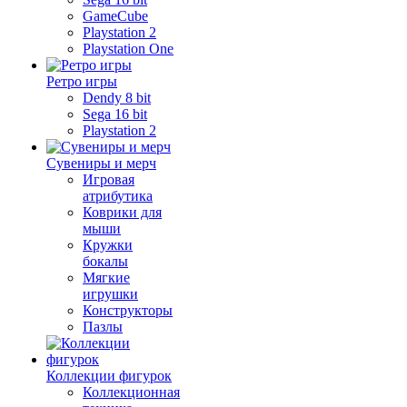
GameCube
Playstation 2
Playstation One
Ретро игры
Dendy 8 bit
Sega 16 bit
Playstation 2
Сувениры и мерч
Игровая
атрибутика
Коврики для
мыши
Кружки
бокалы
Мягкие
игрушки
Конструкторы
Пазлы
Коллекции фигурок
Коллекционная