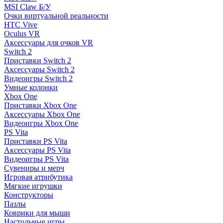
MSI Claw Б/У
Очки виртуальной реальности
HTC Vive
Oculus VR
Аксессуары для очков VR
Switch 2
Приставки Switch 2
Аксессуары Switch 2
Видеоигры Switch 2
Умные колонки
Xbox One
Приставки Xbox One
Аксессуары Xbox One
Видеоигры Xbox One
PS Vita
Приставки PS Vita
Аксессуары PS Vita
Видеоигры PS Vita
Сувениры и мерч
Игровая атрибутика
Мягкие игрушки
Конструкторы
Пазлы
Коврики для мыши
Настольные игры