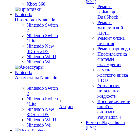
(PS4)
Xbox 360
Ремонт
геймпадов
DualShock 4
Приставки Nintendo
Ремонт
Nintendo Switch
материнской
2
платы
Nintendo Switch
Ремонт блока
/ Lite
питания
Nintendo New
Ремонт привода
3DS и 2DS
Профилактика
Nintendo Wii U
системы
Nintendo Wii
охлаждения
Замена
жесткого диска
Аксессуары Nintendo
HDD
Устранение
Nintendo Switch
попадания
2
жидкости
Nintendo Switch
Восстановление
/ Lite
Акции
ошибок
Nintendo New
системы
3DS и 2DS
Playstation 4
Nintendo Wii U
Ремонт Playstation 5
Nintendo Wii
(PS5)