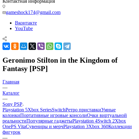
Контактная информация
gameshock174@gmail.com
Вконтакте
YouTube
Geronimo Stilton in the Kingdom of
Fantasy [PSP]
Главная
—
Каталог
—
Sony PSP
Playstation 5
Xbox Series
Switch
Ретро приставки
Умные
колонки
Портативные игровые консоли
Очки виртуальной
реальности
Популярные гаджеты
Playstation 4
Switch 2
Xbox
One
PS Vita
Сувениры и мерч
Playstation 3
Xbox 360
Коллекции
фигурок
—