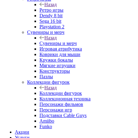
Назад
Ретро игры
Dendy 8 bit
Sega 16 bit
Playstation 2
Сувениры и мерч
Назад
Сувениры и мерч
Игровая атрибутика
Коврики для мыши
Кружки бокалы
Мягкие игрушки
Конструкторы
Пазлы
Коллекции фигурок
Назад
Коллекции фигурок
Коллекционная техника
Персонажи фильмов
Персонажи игр
Подставки Cable Guys
Amiibo
Funko
Акции
Услуги