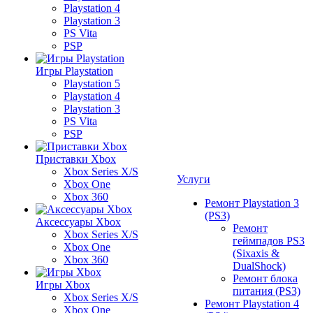
Playstation 4
Playstation 3
PS Vita
PSP
Игры Playstation
Playstation 5
Playstation 4
Playstation 3
PS Vita
PSP
Приставки Xbox
Xbox Series X/S
Услуги
Xbox One
Xbox 360
Ремонт Playstation 3
(PS3)
Аксессуары Xbox
Ремонт
Xbox Series X/S
геймпадов PS3
Xbox One
(Sixaxis &
Xbox 360
DualShock)
Ремонт блока
Игры Xbox
питания (PS3)
Xbox Series X/S
Ремонт Playstation 4
Xbox One