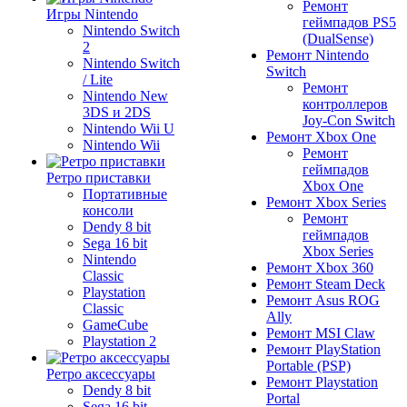
Ремонт
Игры Nintendo
геймпадов PS5
Nintendo Switch
(DualSense)
2
Ремонт Nintendo
Nintendo Switch
Switch
/ Lite
Ремонт
Nintendo New
контроллеров
3DS и 2DS
Joy-Con Switch
Nintendo Wii U
Ремонт Xbox One
Nintendo Wii
Ремонт
геймпадов
Ретро приставки
Xbox One
Портативные
Ремонт Xbox Series
консоли
Ремонт
Dendy 8 bit
геймпадов
Sega 16 bit
Xbox Series
Nintendo
Ремонт Xbox 360
Classic
Ремонт Steam Deck
Playstation
Ремонт Asus ROG
Classic
Ally
GameCube
Ремонт MSI Claw
Playstation 2
Ремонт PlayStation
Portable (PSP)
Ретро аксессуары
Ремонт Playstation
Dendy 8 bit
Portal
Sega 16 bit