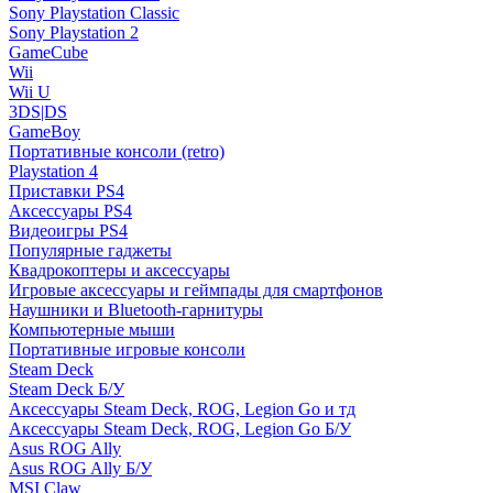
Sony Playstation Classic
Sony Playstation 2
GameCube
Wii
Wii U
3DS|DS
GameBoy
Портативные консоли (retro)
Playstation 4
Приставки PS4
Аксессуары PS4
Видеоигры PS4
Популярные гаджеты
Квадрокоптеры и аксессуары
Игровые аксессуары и геймпады для смартфонов
Наушники и Bluetooth-гарнитуры
Компьютерные мыши
Портативные игровые консоли
Steam Deck
Steam Deck Б/У
Аксессуары Steam Deck, ROG, Legion Go и тд
Аксессуары Steam Deck, ROG, Legion Go Б/У
Asus ROG Ally
Asus ROG Ally Б/У
MSI Claw