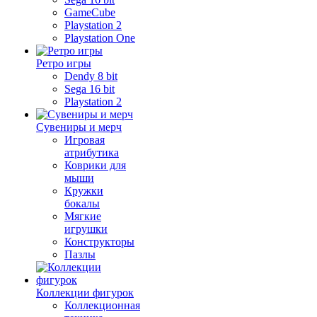
GameCube
Playstation 2
Playstation One
Ретро игры
Dendy 8 bit
Sega 16 bit
Playstation 2
Сувениры и мерч
Игровая
атрибутика
Коврики для
мыши
Кружки
бокалы
Мягкие
игрушки
Конструкторы
Пазлы
Коллекции фигурок
Коллекционная