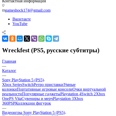
Контактная информация
gameshock174@gmail.com
Вконтакте
YouTube
Wreckfest (PS5, русские субтитры)
Главная
—
Каталог
—
Sony PlayStation 5 (PS5)
Xbox Series
Switch
Ретро приставки
Умные
колонки
Портативные игровые консоли
Очки виртуальной
реальности
Популярные гаджеты
Playstation 4
Switch 2
Xbox
One
PS Vita
Сувениры и мерч
Playstation 3
Xbox
360
PSP
Коллекции фигурок
—
Видеоигры Sony PlayStation 5 (PS5)