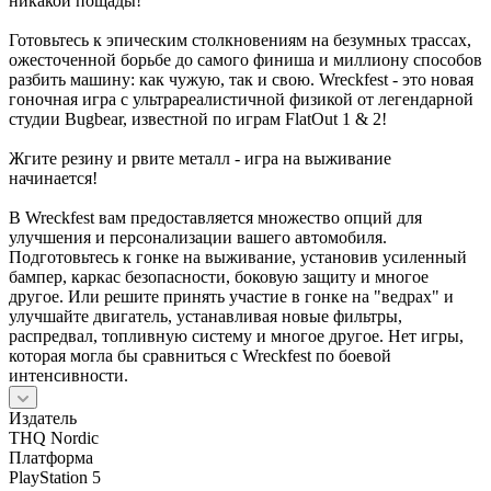
никакой пощады!
Готовьтесь к эпическим столкновениям на безумных трассах,
ожесточенной борьбе до самого финиша и миллиону способов
разбить машину: как чужую, так и свою. Wreckfest - это новая
гоночная игра с ультрареалистичной физикой от легендарной
студии Bugbear, известной по играм FlatOut 1 & 2!
Жгите резину и рвите металл - игра на выживание
начинается!
В Wreckfest вам предоставляется множество опций для
улучшения и персонализации вашего автомобиля.
Подготовьтесь к гонке на выживание, установив усиленный
бампер, каркас безопасности, боковую защиту и многое
другое. Или решите принять участие в гонке на "ведрах" и
улучшайте двигатель, устанавливая новые фильтры,
распредвал, топливную систему и многое другое. Нет игры,
которая могла бы сравниться с Wreckfest по боевой
интенсивности.
Издатель
THQ Nordic
Платформа
PlayStation 5