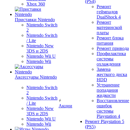
(PS4)
Xbox 360
Ремонт
геймпадов
DualShock 4
Приставки Nintendo
Ремонт
Nintendo Switch
материнской
2
платы
Nintendo Switch
Ремонт блока
/ Lite
питания
Nintendo New
Ремонт привода
3DS и 2DS
Профилактика
Nintendo Wii U
системы
Nintendo Wii
охлаждения
Замена
жесткого диска
Аксессуары Nintendo
HDD
Устранение
Nintendo Switch
попадания
2
жидкости
Nintendo Switch
Восстановление
/ Lite
Акции
ошибок
Nintendo New
системы
3DS и 2DS
Playstation 4
Nintendo Wii U
Ремонт Playstation 5
Nintendo Wii
(PS5)