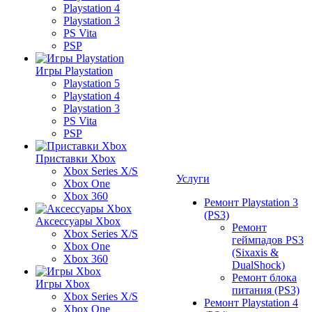
Playstation 4
Playstation 3
PS Vita
PSP
Игры Playstation
Playstation 5
Playstation 4
Playstation 3
PS Vita
PSP
Приставки Xbox
Xbox Series X/S
Услуги
Xbox One
Xbox 360
Ремонт Playstation 3
(PS3)
Аксессуары Xbox
Ремонт
Xbox Series X/S
геймпадов PS3
Xbox One
(Sixaxis &
Xbox 360
DualShock)
Ремонт блока
Игры Xbox
питания (PS3)
Xbox Series X/S
Ремонт Playstation 4
Xbox One