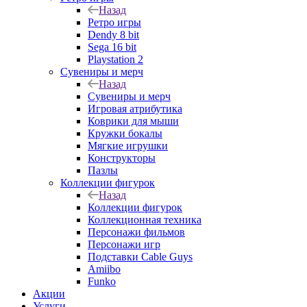
Назад
Ретро игры
Dendy 8 bit
Sega 16 bit
Playstation 2
Сувениры и мерч
Назад
Сувениры и мерч
Игровая атрибутика
Коврики для мыши
Кружки бокалы
Мягкие игрушки
Конструкторы
Пазлы
Коллекции фигурок
Назад
Коллекции фигурок
Коллекционная техника
Персонажи фильмов
Персонажи игр
Подставки Cable Guys
Amiibo
Funko
Акции
Услуги