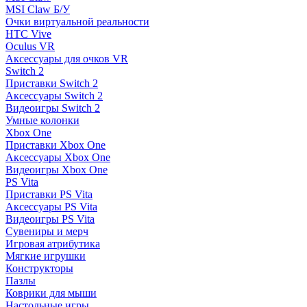
MSI Claw Б/У
Очки виртуальной реальности
HTC Vive
Oculus VR
Аксессуары для очков VR
Switch 2
Приставки Switch 2
Аксессуары Switch 2
Видеоигры Switch 2
Умные колонки
Xbox One
Приставки Xbox One
Аксессуары Xbox One
Видеоигры Xbox One
PS Vita
Приставки PS Vita
Аксессуары PS Vita
Видеоигры PS Vita
Сувениры и мерч
Игровая атрибутика
Мягкие игрушки
Конструкторы
Пазлы
Коврики для мыши
Настольные игры