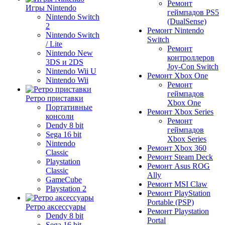
Ремонт
Игры Nintendo
геймпадов PS5
Nintendo Switch
(DualSense)
2
Ремонт Nintendo
Nintendo Switch
Switch
/ Lite
Ремонт
Nintendo New
контроллеров
3DS и 2DS
Joy-Con Switch
Nintendo Wii U
Ремонт Xbox One
Nintendo Wii
Ремонт
геймпадов
Ретро приставки
Xbox One
Портативные
Ремонт Xbox Series
консоли
Ремонт
Dendy 8 bit
геймпадов
Sega 16 bit
Xbox Series
Nintendo
Ремонт Xbox 360
Classic
Ремонт Steam Deck
Playstation
Ремонт Asus ROG
Classic
Ally
GameCube
Ремонт MSI Claw
Playstation 2
Ремонт PlayStation
Portable (PSP)
Ретро аксессуары
Ремонт Playstation
Dendy 8 bit
Portal
Sega 16 bit