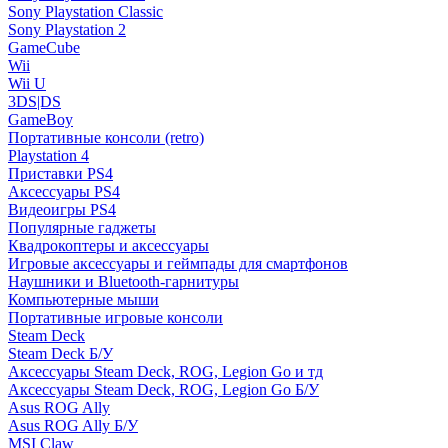
Sony Playstation Classic
Sony Playstation 2
GameCube
Wii
Wii U
3DS|DS
GameBoy
Портативные консоли (retro)
Playstation 4
Приставки PS4
Аксессуары PS4
Видеоигры PS4
Популярные гаджеты
Квадрокоптеры и аксессуары
Игровые аксессуары и геймпады для смартфонов
Наушники и Bluetooth-гарнитуры
Компьютерные мыши
Портативные игровые консоли
Steam Deck
Steam Deck Б/У
Аксессуары Steam Deck, ROG, Legion Go и тд
Аксессуары Steam Deck, ROG, Legion Go Б/У
Asus ROG Ally
Asus ROG Ally Б/У
MSI Claw