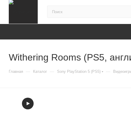
Withering Rooms (PS5, англ
—
—
—
Главная
Каталог
Sony PlayStation 5 (PS5)
Видеоигры