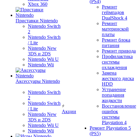
(PS4)
Xbox 360
Ремонт
геймпадов
DualShock 4
Приставки Nintendo
Ремонт
Nintendo Switch
материнской
2
платы
Nintendo Switch
Ремонт блока
/ Lite
питания
Nintendo New
Ремонт привода
3DS и 2DS
Профилактика
Nintendo Wii U
системы
Nintendo Wii
охлаждения
Замена
жесткого диска
Аксессуары Nintendo
HDD
Устранение
Nintendo Switch
попадания
2
жидкости
Nintendo Switch
Восстановление
/ Lite
Акции
ошибок
Nintendo New
системы
3DS и 2DS
Playstation 4
Nintendo Wii U
Ремонт Playstation 5
Nintendo Wii
(PS5)