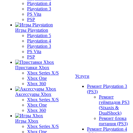
Playstation 4
Playstation 3
PS Vita
PSP
Игры Playstation
Playstation 5
Playstation 4
Playstation 3
PS Vita
PSP
Приставки Xbox
Xbox Series X/S
Услуги
Xbox One
Xbox 360
Ремонт Playstation 3
(PS3)
Аксессуары Xbox
Ремонт
Xbox Series X/S
геймпадов PS3
Xbox One
(Sixaxis &
Xbox 360
DualShock)
Ремонт блока
Игры Xbox
питания (PS3)
Xbox Series X/S
Ремонт Playstation 4
Xbox One