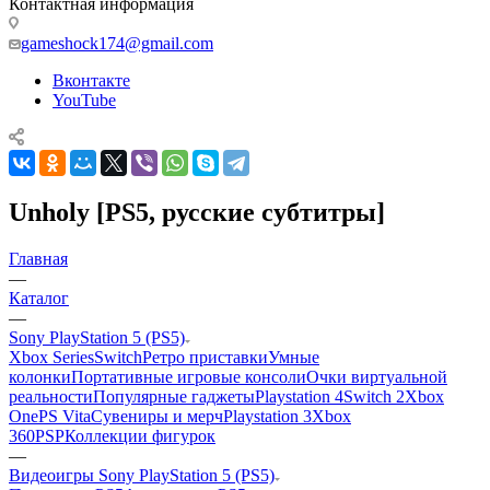
Контактная информация
gameshock174@gmail.com
Вконтакте
YouTube
Unholy [PS5, русские субтитры]
Главная
—
Каталог
—
Sony PlayStation 5 (PS5)
Xbox Series
Switch
Ретро приставки
Умные
колонки
Портативные игровые консоли
Очки виртуальной
реальности
Популярные гаджеты
Playstation 4
Switch 2
Xbox
One
PS Vita
Сувениры и мерч
Playstation 3
Xbox
360
PSP
Коллекции фигурок
—
Видеоигры Sony PlayStation 5 (PS5)