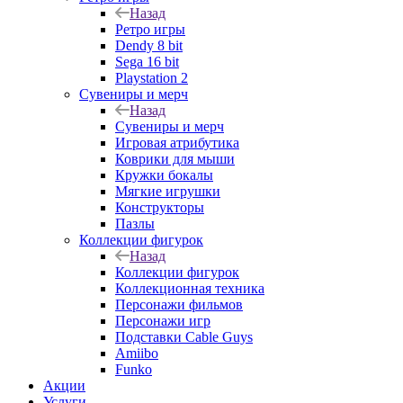
Назад
Ретро игры
Dendy 8 bit
Sega 16 bit
Playstation 2
Сувениры и мерч
Назад
Сувениры и мерч
Игровая атрибутика
Коврики для мыши
Кружки бокалы
Мягкие игрушки
Конструкторы
Пазлы
Коллекции фигурок
Назад
Коллекции фигурок
Коллекционная техника
Персонажи фильмов
Персонажи игр
Подставки Cable Guys
Amiibo
Funko
Акции
Услуги