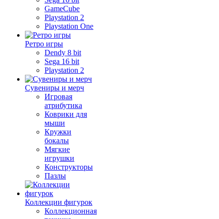
GameCube
Playstation 2
Playstation One
Ретро игры
Dendy 8 bit
Sega 16 bit
Playstation 2
Сувениры и мерч
Игровая
атрибутика
Коврики для
мыши
Кружки
бокалы
Мягкие
игрушки
Конструкторы
Пазлы
Коллекции фигурок
Коллекционная