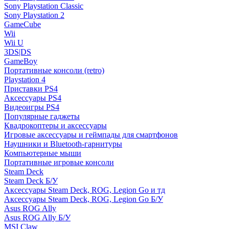
Sony Playstation Classic
Sony Playstation 2
GameCube
Wii
Wii U
3DS|DS
GameBoy
Портативные консоли (retro)
Playstation 4
Приставки PS4
Аксессуары PS4
Видеоигры PS4
Популярные гаджеты
Квадрокоптеры и аксессуары
Игровые аксессуары и геймпады для смартфонов
Наушники и Bluetooth-гарнитуры
Компьютерные мыши
Портативные игровые консоли
Steam Deck
Steam Deck Б/У
Аксессуары Steam Deck, ROG, Legion Go и тд
Аксессуары Steam Deck, ROG, Legion Go Б/У
Asus ROG Ally
Asus ROG Ally Б/У
MSI Claw