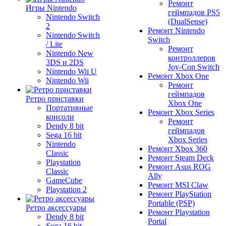
Ремонт
Игры Nintendo
геймпадов PS5
Nintendo Switch
(DualSense)
2
Ремонт Nintendo
Nintendo Switch
Switch
/ Lite
Ремонт
Nintendo New
контроллеров
3DS и 2DS
Joy-Con Switch
Nintendo Wii U
Ремонт Xbox One
Nintendo Wii
Ремонт
геймпадов
Ретро приставки
Xbox One
Портативные
Ремонт Xbox Series
консоли
Ремонт
Dendy 8 bit
геймпадов
Sega 16 bit
Xbox Series
Nintendo
Ремонт Xbox 360
Classic
Ремонт Steam Deck
Playstation
Ремонт Asus ROG
Classic
Ally
GameCube
Ремонт MSI Claw
Playstation 2
Ремонт PlayStation
Portable (PSP)
Ретро аксессуары
Ремонт Playstation
Dendy 8 bit
Portal
Sega 16 bit