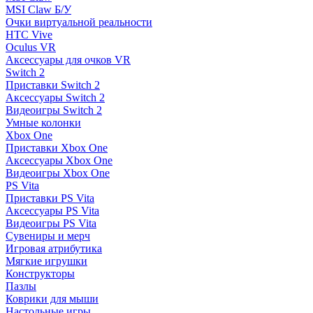
MSI Claw Б/У
Очки виртуальной реальности
HTC Vive
Oculus VR
Аксессуары для очков VR
Switch 2
Приставки Switch 2
Аксессуары Switch 2
Видеоигры Switch 2
Умные колонки
Xbox One
Приставки Xbox One
Аксессуары Xbox One
Видеоигры Xbox One
PS Vita
Приставки PS Vita
Аксессуары PS Vita
Видеоигры PS Vita
Сувениры и мерч
Игровая атрибутика
Мягкие игрушки
Конструкторы
Пазлы
Коврики для мыши
Настольные игры