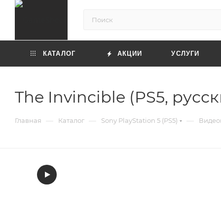
КАТАЛОГ
АКЦИИ
УСЛУГИ
The Invincible (PS5, русс
—
—
—
Главная
Каталог
Sony PlayStation 5 (PS5)
Видеои