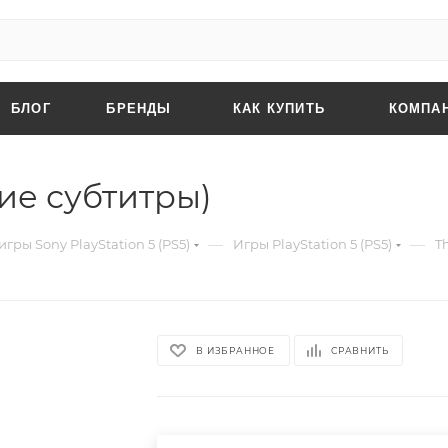
БЛОГ
БРЕНДЫ
КАК КУПИТЬ
КОМПА
кие субтитры)
—
—
гры Sony PlayStation 5 (PS5)
Игры PlayStation 5 (PS5)
T
В ИЗБРАННОЕ
СРАВНИТЬ