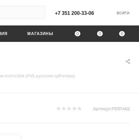
+7 351 200-33-06
ВОЙТИ
0
0
0
НИЯ
МАГАЗИНЫ
he Invincible (PS5, русские субтитры)
Артикул:
PS511462