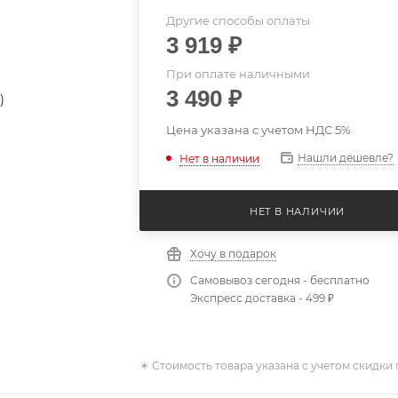
Другие способы оплаты
3 919
₽
При оплате наличными
3 490
₽
Цена указана с учетом НДС 5%
Нашли дешевле?
Нет в наличии
НЕТ В НАЛИЧИИ
Хочу в подарок
Самовывоз сегодня - бесплатно
Экспресс доставка - 499 ₽
✴️ Стоимость товара указана с учетом скидки 