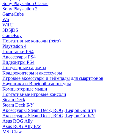
Sony Playstation Classic
Sony Playstation 2
GameCube
Wii
Wii U
3DS|DS
GameBoy
Портативные консоли (retro)
Playstation 4
Приставки PS4
Аксессуары PS4
Видеоигры PS4
Популярные гаджеты
Квадрокоптеры и аксессуары
Игровые аксессуары и геймпады для смартфонов
Наушники и Bluetooth-гарнитуры
Компьютерные мыши
Портативные игровые консоли
Steam Deck
Steam Deck Б/У
Аксессуары Steam Deck, ROG, Legion Go и тд
Аксессуары Steam Deck, ROG, Legion Go Б/У
Asus ROG Ally
Asus ROG Ally Б/У
MSI Claw