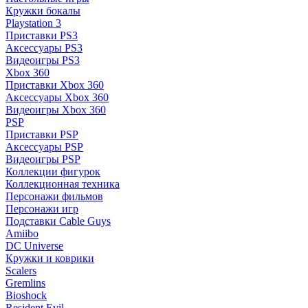
Кружки бокалы
Playstation 3
Приставки PS3
Аксессуары PS3
Видеоигры PS3
Xbox 360
Приставки Xbox 360
Аксессуары Xbox 360
Видеоигры Xbox 360
PSP
Приставки PSP
Аксессуары PSP
Видеоигры PSP
Коллекции фигурок
Коллекционная техника
Персонажи фильмов
Персонажи игр
Подставки Cable Guys
Amiibo
DC Universe
Кружки и коврики
Scalers
Gremlins
Bioshock
Resident Evil