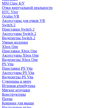
MSI Claw Б/У
Очки виртуальной реальности
HTC Vive
Oculus VR
Аксессуары для очков VR
Switch 2
Приставки Switch 2
Аксессуары Switch 2
Видеоигры Switch 2
Умные колонки
Xbox One
Приставки Xbox One
Аксессуары Xbox One
Видеоигры Xbox One
PS Vita
Приставки PS Vita
Аксессуары PS Vita
Видеоигры PS Vita
Сувениры и мерч
Игровая атрибутика
Мягкие игрушки
Конструкторы
Пазлы
Коврики для мыши
Настольные игры