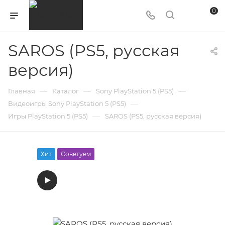
0
SAROS (PS5, русская
версия)
—
—
—
Главная
Каталог
Sony PlayStation 5 (PS5)
—
Видеоигры Sony PlayStation 5 (PS5)
—
Игры PlayStation 5 (PS5)
SAROS (PS5, русская версия)
Хит
Советуем