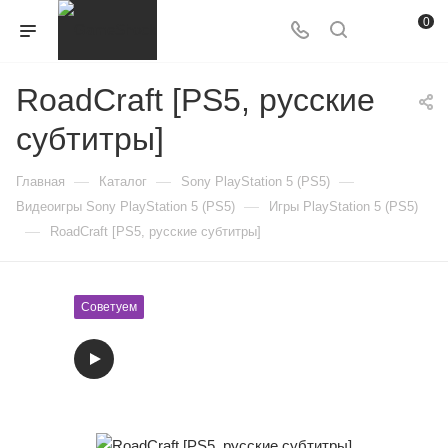
0
RoadCraft [PS5, русские
субтитры]
—
—
—
Главная
Каталог
Sony PlayStation 5 (PS5)
—
Видеоигры Sony PlayStation 5 (PS5)
Игры PlayStation 5 (PS5)
—
RoadCraft [PS5, русские субтитры]
Советуем