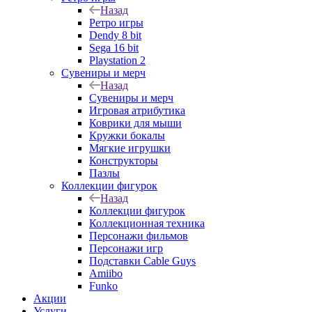
Назад
Ретро игры
Dendy 8 bit
Sega 16 bit
Playstation 2
Сувениры и мерч
Назад
Сувениры и мерч
Игровая атрибутика
Коврики для мыши
Кружки бокалы
Мягкие игрушки
Конструкторы
Пазлы
Коллекции фигурок
Назад
Коллекции фигурок
Коллекционная техника
Персонажи фильмов
Персонажи игр
Подставки Cable Guys
Amiibo
Funko
Акции
Услуги