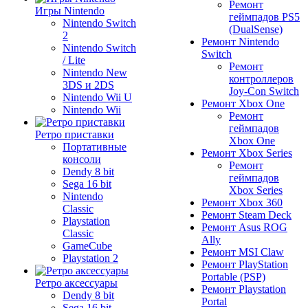
Ремонт
Игры Nintendo
геймпадов PS5
Nintendo Switch
(DualSense)
2
Ремонт Nintendo
Nintendo Switch
Switch
/ Lite
Ремонт
Nintendo New
контроллеров
3DS и 2DS
Joy-Con Switch
Nintendo Wii U
Ремонт Xbox One
Nintendo Wii
Ремонт
геймпадов
Ретро приставки
Xbox One
Портативные
Ремонт Xbox Series
консоли
Ремонт
Dendy 8 bit
геймпадов
Sega 16 bit
Xbox Series
Nintendo
Ремонт Xbox 360
Classic
Ремонт Steam Deck
Playstation
Ремонт Asus ROG
Classic
Ally
GameCube
Ремонт MSI Claw
Playstation 2
Ремонт PlayStation
Portable (PSP)
Ретро аксессуары
Ремонт Playstation
Dendy 8 bit
Portal
Sega 16 bit