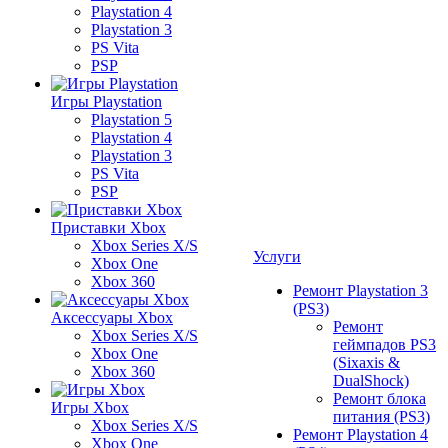
Playstation 4
Playstation 3
PS Vita
PSP
Игры Playstation
Playstation 5
Playstation 4
Playstation 3
PS Vita
PSP
Приставки Xbox
Xbox Series X/S
Услуги
Xbox One
Xbox 360
Ремонт Playstation 3
(PS3)
Аксессуары Xbox
Ремонт
Xbox Series X/S
геймпадов PS3
Xbox One
(Sixaxis &
Xbox 360
DualShock)
Ремонт блока
Игры Xbox
питания (PS3)
Xbox Series X/S
Ремонт Playstation 4
Xbox One