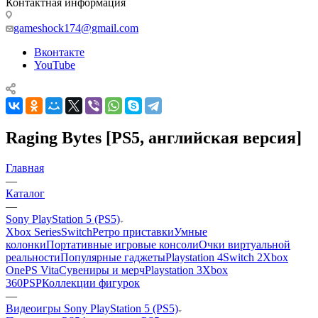
Контактная информация
gameshock174@gmail.com
Вконтакте
YouTube
Raging Bytes [PS5, английская версия]
Главная
—
Каталог
—
Sony PlayStation 5 (PS5)
Xbox Series
Switch
Ретро приставки
Умные
колонки
Портативные игровые консоли
Очки виртуальной
реальности
Популярные гаджеты
Playstation 4
Switch 2
Xbox
One
PS Vita
Сувениры и мерч
Playstation 3
Xbox
360
PSP
Коллекции фигурок
—
Видеоигры Sony PlayStation 5 (PS5)