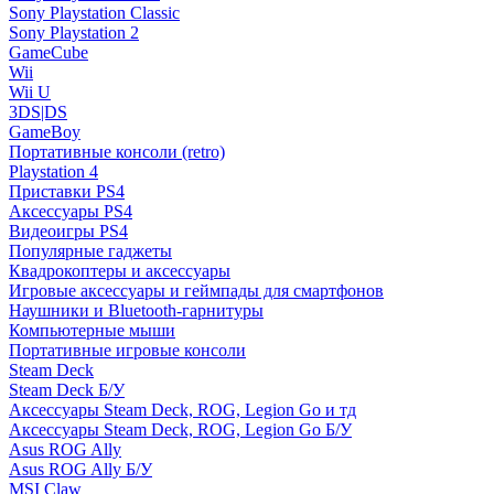
Sony Playstation Classic
Sony Playstation 2
GameCube
Wii
Wii U
3DS|DS
GameBoy
Портативные консоли (retro)
Playstation 4
Приставки PS4
Аксессуары PS4
Видеоигры PS4
Популярные гаджеты
Квадрокоптеры и аксессуары
Игровые аксессуары и геймпады для смартфонов
Наушники и Bluetooth-гарнитуры
Компьютерные мыши
Портативные игровые консоли
Steam Deck
Steam Deck Б/У
Аксессуары Steam Deck, ROG, Legion Go и тд
Аксессуары Steam Deck, ROG, Legion Go Б/У
Asus ROG Ally
Asus ROG Ally Б/У
MSI Claw