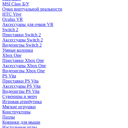
MSI Claw Б/У
Очки виртуальной реальности
HTC Vive
Oculus VR
Аксессуары для очков VR
Switch 2
Приставки Switch 2
Аксессуары Switch 2
Видеоигры Switch 2
Умные колонки
Xbox One
Приставки Xbox One
Аксессуары Xbox One
Видеоигры Xbox One
PS Vita
Приставки PS Vita
Аксессуары PS Vita
Видеоигры PS Vita
Сувениры и мерч
Игровая атрибутика
Мягкие игрушки
Конструкторы
Пазлы
Коврики для мыши
Настольные игры