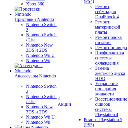
(PS4)
Xbox 360
Ремонт
геймпадов
DualShock 4
Приставки Nintendo
Ремонт
Nintendo Switch
материнской
2
платы
Nintendo Switch
Ремонт блока
/ Lite
питания
Nintendo New
Ремонт привода
3DS и 2DS
Профилактика
Nintendo Wii U
системы
Nintendo Wii
охлаждения
Замена
жесткого диска
Аксессуары Nintendo
HDD
Устранение
Nintendo Switch
попадания
2
жидкости
Nintendo Switch
Восстановление
/ Lite
Акции
ошибок
Nintendo New
системы
3DS и 2DS
Playstation 4
Nintendo Wii U
Ремонт Playstation 5
Nintendo Wii
(PS5)