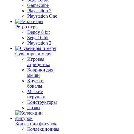
GameCube
Playstation 2
Playstation One
Ретро игры
Dendy 8 bit
Sega 16 bit
Playstation 2
Сувениры и мерч
Игровая
атрибутика
Коврики для
мыши
Кружки
бокалы
Мягкие
игрушки
Конструкторы
Пазлы
Коллекции фигурок
Коллекционная