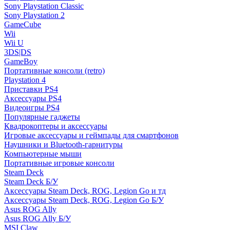
Sony Playstation Classic
Sony Playstation 2
GameCube
Wii
Wii U
3DS|DS
GameBoy
Портативные консоли (retro)
Playstation 4
Приставки PS4
Аксессуары PS4
Видеоигры PS4
Популярные гаджеты
Квадрокоптеры и аксессуары
Игровые аксессуары и геймпады для смартфонов
Наушники и Bluetooth-гарнитуры
Компьютерные мыши
Портативные игровые консоли
Steam Deck
Steam Deck Б/У
Аксессуары Steam Deck, ROG, Legion Go и тд
Аксессуары Steam Deck, ROG, Legion Go Б/У
Asus ROG Ally
Asus ROG Ally Б/У
MSI Claw