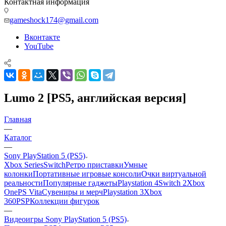
Контактная информация
gameshock174@gmail.com
Вконтакте
YouTube
Lumo 2 [PS5, английская версия]
Главная
—
Каталог
—
Sony PlayStation 5 (PS5)
Xbox Series
Switch
Ретро приставки
Умные
колонки
Портативные игровые консоли
Очки виртуальной
реальности
Популярные гаджеты
Playstation 4
Switch 2
Xbox
One
PS Vita
Сувениры и мерч
Playstation 3
Xbox
360
PSP
Коллекции фигурок
—
Видеоигры Sony PlayStation 5 (PS5)