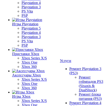
Playstation 4
Playstation 3
PS Vita
PSP
Игры Playstation
Playstation 5
Playstation 4
Playstation 3
PS Vita
PSP
Приставки Xbox
Xbox Series X/S
Услуги
Xbox One
Xbox 360
Ремонт Playstation 3
(PS3)
Аксессуары Xbox
Ремонт
Xbox Series X/S
геймпадов PS3
Xbox One
(Sixaxis &
Xbox 360
DualShock)
Ремонт блока
Игры Xbox
питания (PS3)
Xbox Series X/S
Ремонт Playstation 4
Xbox One