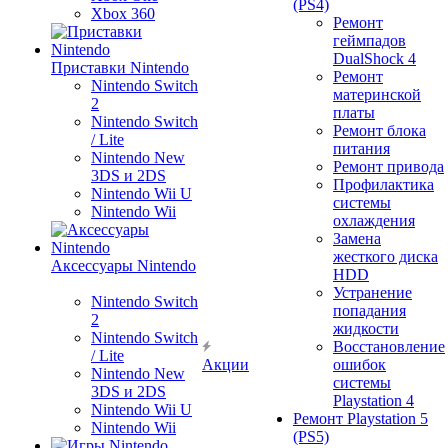
(PS4)
Xbox 360
Ремонт
геймпадов
DualShock 4
Приставки Nintendo
Ремонт
Nintendo Switch
материнской
2
платы
Nintendo Switch
Ремонт блока
/ Lite
питания
Nintendo New
Ремонт привода
3DS и 2DS
Профилактика
Nintendo Wii U
системы
Nintendo Wii
охлаждения
Замена
жесткого диска
Аксессуары Nintendo
HDD
Устранение
Nintendo Switch
попадания
2
жидкости
Nintendo Switch
Восстановление
/ Lite
Акции
ошибок
Nintendo New
системы
3DS и 2DS
Playstation 4
Nintendo Wii U
Ремонт Playstation 5
Nintendo Wii
(PS5)