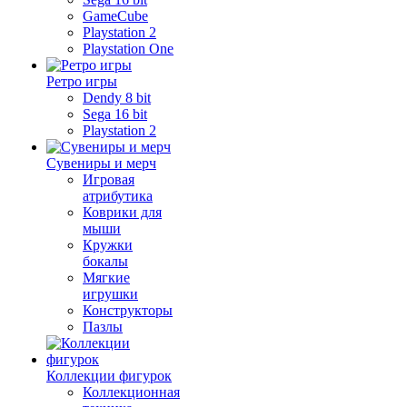
GameCube
Playstation 2
Playstation One
Ретро игры
Dendy 8 bit
Sega 16 bit
Playstation 2
Сувениры и мерч
Игровая
атрибутика
Коврики для
мыши
Кружки
бокалы
Мягкие
игрушки
Конструкторы
Пазлы
Коллекции фигурок
Коллекционная