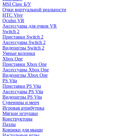
MSI Claw Б/У
Очки виртуальной реальности
HTC Vive
Oculus VR
Аксессуары для очков VR
Switch 2
Приставки Switch 2
Аксессуары Switch 2
Видеоигры Switch 2
Умные колонки
Xbox One
Приставки Xbox One
Аксессуары Xbox One
Видеоигры Xbox One
PS Vita
Приставки PS Vita
Аксессуары PS Vita
Видеоигры PS Vita
Сувениры и мерч
Игровая атрибутика
Мягкие игрушки
Конструкторы
Пазлы
Коврики для мыши
Настольные игры