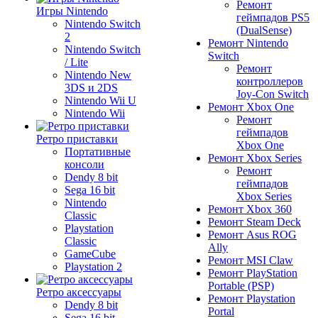
Ремонт
Игры Nintendo
геймпадов PS5
Nintendo Switch
(DualSense)
2
Ремонт Nintendo
Nintendo Switch
Switch
/ Lite
Ремонт
Nintendo New
контроллеров
3DS и 2DS
Joy-Con Switch
Nintendo Wii U
Ремонт Xbox One
Nintendo Wii
Ремонт
геймпадов
Ретро приставки
Xbox One
Портативные
Ремонт Xbox Series
консоли
Ремонт
Dendy 8 bit
геймпадов
Sega 16 bit
Xbox Series
Nintendo
Ремонт Xbox 360
Classic
Ремонт Steam Deck
Playstation
Ремонт Asus ROG
Classic
Ally
GameCube
Ремонт MSI Claw
Playstation 2
Ремонт PlayStation
Portable (PSP)
Ретро аксессуары
Ремонт Playstation
Dendy 8 bit
Portal
Sega 16 bit