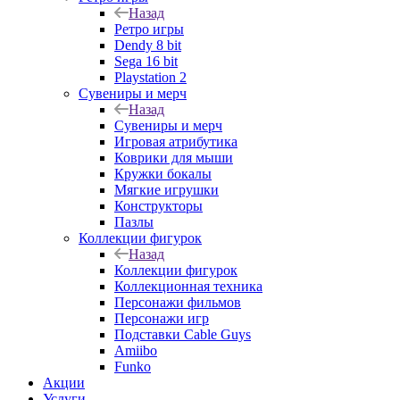
Назад
Ретро игры
Dendy 8 bit
Sega 16 bit
Playstation 2
Сувениры и мерч
Назад
Сувениры и мерч
Игровая атрибутика
Коврики для мыши
Кружки бокалы
Мягкие игрушки
Конструкторы
Пазлы
Коллекции фигурок
Назад
Коллекции фигурок
Коллекционная техника
Персонажи фильмов
Персонажи игр
Подставки Cable Guys
Amiibo
Funko
Акции
Услуги