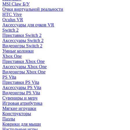
MSI Claw Б/У
Очки виртуальной реальности
HTC Vive
Oculus VR
Аксессуары для очков VR
Switch 2
Приставки Switch 2
Аксессуары Switch 2
Видеоигры Switch 2
Умные колонки
Xbox One
Приставки Xbox One
Аксессуары Xbox One
Видеоигры Xbox One
PS Vita
Приставки PS Vita
Аксессуары PS Vita
Видеоигры PS Vita
Сувениры и мерч
Игровая атрибутика
Мягкие игрушки
Конструкторы
Пазлы
Коврики для мыши
Настольные игры