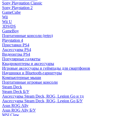
Sony Playstation Classic
Sony Playstation 2
GameCube
Wii
Wii U
3DS|DS
GameBoy
Портативные консоли (retro)
Playstation 4
Приставки PS4
Аксессуары PS4
Видеоигры PS4
Популярные гаджеты
Квадрокоптеры и аксессуары
Игровые аксессуары и геймпады для смартфонов
Наушники и Bluetooth-гарнитуры
Компьютерные мыши
Портативные игровые консоли
Steam Deck
Steam Deck Б/У
Аксессуары Steam Deck, ROG, Legion Go и тд
Аксессуары Steam Deck, ROG, Legion Go Б/У
Asus ROG Ally
Asus ROG Ally Б/У
MSI Claw