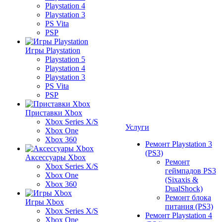
Playstation 4
Playstation 3
PS Vita
PSP
Игры Playstation
Playstation 5
Playstation 4
Playstation 3
PS Vita
PSP
Приставки Xbox
Xbox Series X/S
Услуги
Xbox One
Xbox 360
Ремонт Playstation 3
(PS3)
Аксессуары Xbox
Ремонт
Xbox Series X/S
геймпадов PS3
Xbox One
(Sixaxis &
Xbox 360
DualShock)
Ремонт блока
Игры Xbox
питания (PS3)
Xbox Series X/S
Ремонт Playstation 4
Xbox One