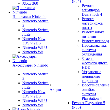
(PS4)
Xbox 360
Ремонт
геймпадов
DualShock 4
Приставки Nintendo
Ремонт
Nintendo Switch
материнской
2
платы
Nintendo Switch
Ремонт блока
/ Lite
питания
Nintendo New
Ремонт привода
3DS и 2DS
Профилактика
Nintendo Wii U
системы
Nintendo Wii
охлаждения
Замена
жесткого диска
Аксессуары Nintendo
HDD
Устранение
Nintendo Switch
попадания
2
жидкости
Nintendo Switch
Восстановление
/ Lite
Акции
ошибок
Nintendo New
системы
3DS и 2DS
Playstation 4
Nintendo Wii U
Ремонт Playstation 5
Nintendo Wii
(PS5)