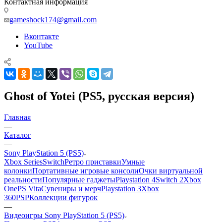
Контактная информация
gameshock174@gmail.com
Вконтакте
YouTube
Ghost of Yotei (PS5, русская версия)
Главная
—
Каталог
—
Sony PlayStation 5 (PS5)
Xbox Series
Switch
Ретро приставки
Умные
колонки
Портативные игровые консоли
Очки виртуальной
реальности
Популярные гаджеты
Playstation 4
Switch 2
Xbox
One
PS Vita
Сувениры и мерч
Playstation 3
Xbox
360
PSP
Коллекции фигурок
—
Видеоигры Sony PlayStation 5 (PS5)