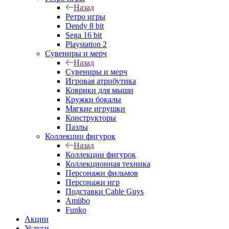
Назад
Ретро игры
Dendy 8 bit
Sega 16 bit
Playstation 2
Сувениры и мерч
Назад
Сувениры и мерч
Игровая атрибутика
Коврики для мыши
Кружки бокалы
Мягкие игрушки
Конструкторы
Пазлы
Коллекции фигурок
Назад
Коллекции фигурок
Коллекционная техника
Персонажи фильмов
Персонажи игр
Подставки Cable Guys
Amiibo
Funko
Акции
Услуги