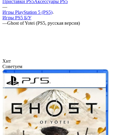
Приставки PS5
Аксессуары PS5
—
Игры PlayStation 5 (PS5)
Игры PS5 Б/У
—
Ghost of Yotei (PS5, русская версия)
Хит
Советуем