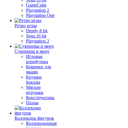
GameCube
Playstation 2
Playstation One
Ретро игры
Dendy 8 bit
Sega 16 bit
Playstation 2
Сувениры и мерч
Игровая
атрибутика
Коврики для
мыши
Кружки
бокалы
Мягкие
игрушки
Конструкторы
Пазлы
Коллекции фигурок
Коллекционная