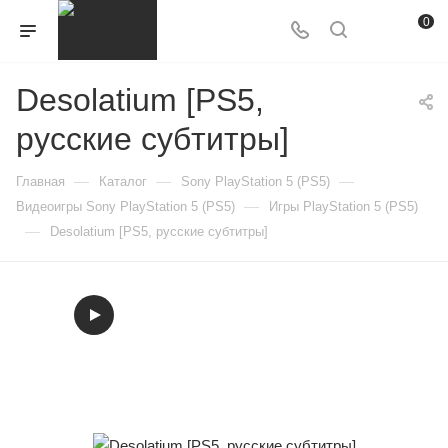
0
Desolatium [PS5,
русские субтитры]
—
—
—
Главная
Каталог
Sony PlayStation 5 (PS5)
—
Видеоигры Sony PlayStation 5 (PS5)
Игры PlayStation 5 (PS5)
—
Desolatium [PS5, русские субтитры]