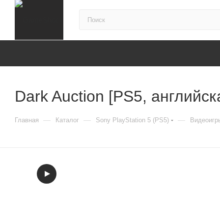
Dark Auction [PS5, английск
—
—
—
Главная
Каталог
Sony PlayStation 5 (PS5)
Видеоигры