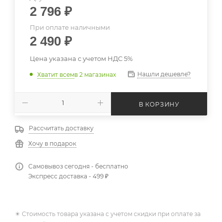
2 796
₽
При оплате наличными
2 490
₽
Цена указана с учетом НДС 5%
Нашли дешевле?
Хватит всем
в 2 магазинах
В КОРЗИНУ
Рассчитать доставку
Хочу в подарок
Самовывоз сегодня - бесплатно
Экспресс доставка - 499 ₽
✴️ Стоимость товара указана с учетом скидки при оплате за