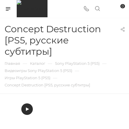
0
Concept Destruction
[PS5, русские
субтитры]
—
—
—
Главная
Каталог
Sony PlayStation 5 (PS5)
—
Видеоигры Sony PlayStation 5 (PS5)
—
Игры PlayStation 5 (PS5)
Concept Destruction [PS5, русские субтитры]