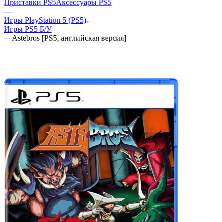
Приставки PS5
Аксессуары PS5
—
Игры PlayStation 5 (PS5)
Игры PS5 Б/У
—
Astebros [PS5, английская версия]