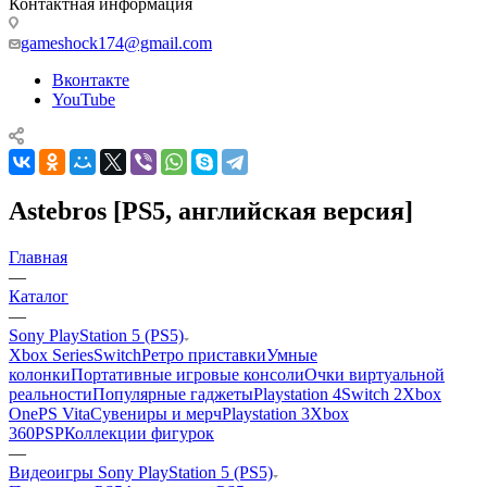
Контактная информация
gameshock174@gmail.com
Вконтакте
YouTube
Astebros [PS5, английская версия]
Главная
—
Каталог
—
Sony PlayStation 5 (PS5)
Xbox Series
Switch
Ретро приставки
Умные
колонки
Портативные игровые консоли
Очки виртуальной
реальности
Популярные гаджеты
Playstation 4
Switch 2
Xbox
One
PS Vita
Сувениры и мерч
Playstation 3
Xbox
360
PSP
Коллекции фигурок
—
Видеоигры Sony PlayStation 5 (PS5)