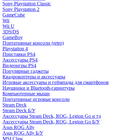
Sony Playstation Classic
Sony Playstation 2
GameCube
Wii
Wii U
3DS|DS
GameBoy
Портативные консоли (retro)
Playstation 4
Приставки PS4
Аксессуары PS4
Видеоигры PS4
Популярные гаджеты
Квадрокоптеры и аксессуары
Игровые аксессуары и геймпады для смартфонов
Наушники и Bluetooth-гарнитуры
Компьютерные мыши
Портативные игровые консоли
Steam Deck
Steam Deck Б/У
Аксессуары Steam Deck, ROG, Legion Go и тд
Аксессуары Steam Deck, ROG, Legion Go Б/У
Asus ROG Ally
Asus ROG Ally Б/У
MSI Claw