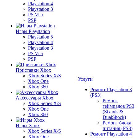
Playstation 4
Playstation 3
PS Vita
PSP
Игры Playstation
Playstation 5
Playstation 4
Playstation 3
PS Vita
PSP
Приставки Xbox
Xbox Series X/S
Услуги
Xbox One
Xbox 360
Ремонт Playstation 3
(PS3)
Аксессуары Xbox
Ремонт
Xbox Series X/S
геймпадов PS3
Xbox One
(Sixaxis &
Xbox 360
DualShock)
Ремонт блока
Игры Xbox
питания (PS3)
Xbox Series X/S
Ремонт Playstation 4
Xbox One