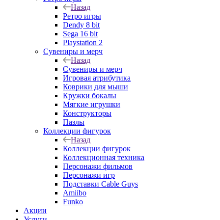
Назад
Ретро игры
Dendy 8 bit
Sega 16 bit
Playstation 2
Сувениры и мерч
Назад
Сувениры и мерч
Игровая атрибутика
Коврики для мыши
Кружки бокалы
Мягкие игрушки
Конструкторы
Пазлы
Коллекции фигурок
Назад
Коллекции фигурок
Коллекционная техника
Персонажи фильмов
Персонажи игр
Подставки Cable Guys
Amiibo
Funko
Акции
Услуги