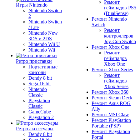
Ремонт
Игры Nintendo
геймпадов PS5
Nintendo Switch
(DualSense)
2
Ремонт Nintendo
Nintendo Switch
Switch
/ Lite
Ремонт
Nintendo New
контроллеров
3DS и 2DS
Joy-Con Switch
Nintendo Wii U
Ремонт Xbox One
Nintendo Wii
Ремонт
геймпадов
Ретро приставки
Xbox One
Портативные
Ремонт Xbox Series
консоли
Ремонт
Dendy 8 bit
геймпадов
Sega 16 bit
Xbox Series
Nintendo
Ремонт Xbox 360
Classic
Ремонт Steam Deck
Playstation
Ремонт Asus ROG
Classic
Ally
GameCube
Ремонт MSI Claw
Playstation 2
Ремонт PlayStation
Portable (PSP)
Ретро аксессуары
Ремонт Playstation
Dendy 8 bit
Portal
Sega 16 bit