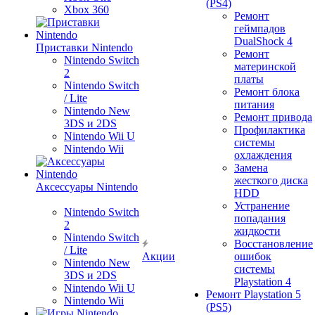
(PS4)
Xbox 360
Ремонт
геймпадов
DualShock 4
Приставки Nintendo
Ремонт
Nintendo Switch
материнской
2
платы
Nintendo Switch
Ремонт блока
/ Lite
питания
Nintendo New
Ремонт привода
3DS и 2DS
Профилактика
Nintendo Wii U
системы
Nintendo Wii
охлаждения
Замена
жесткого диска
Аксессуары Nintendo
HDD
Устранение
Nintendo Switch
попадания
2
жидкости
Nintendo Switch
Восстановление
/ Lite
Акции
ошибок
Nintendo New
системы
3DS и 2DS
Playstation 4
Nintendo Wii U
Ремонт Playstation 5
Nintendo Wii
(PS5)