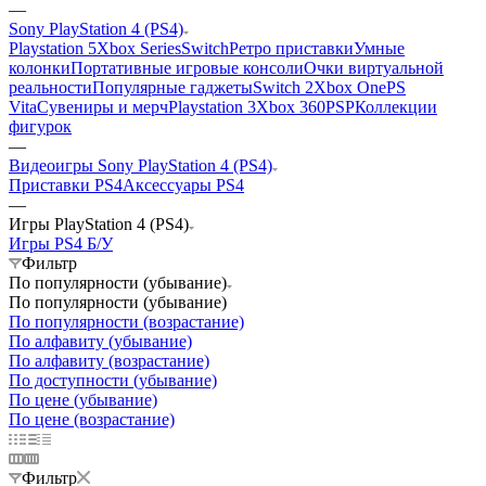
—
Sony PlayStation 4 (PS4)
Playstation 5
Xbox Series
Switch
Ретро приставки
Умные
колонки
Портативные игровые консоли
Очки виртуальной
реальности
Популярные гаджеты
Switch 2
Xbox One
PS
Vita
Сувениры и мерч
Playstation 3
Xbox 360
PSP
Коллекции
фигурок
—
Видеоигры Sony PlayStation 4 (PS4)
Приставки PS4
Аксессуары PS4
—
Игры PlayStation 4 (PS4)
Игры PS4 Б/У
Фильтр
По популярности (убывание)
По популярности (убывание)
По популярности (возрастание)
По алфавиту (убывание)
По алфавиту (возрастание)
По доступности (убывание)
По цене (убывание)
По цене (возрастание)
Фильтр