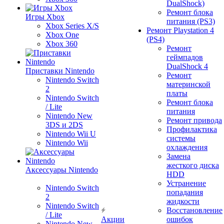
DualShock)
Ремонт блока
Игры Xbox
питания (PS3)
Xbox Series X/S
Ремонт Playstation 4
Xbox One
(PS4)
Xbox 360
Ремонт
геймпадов
DualShock 4
Приставки Nintendo
Ремонт
Nintendo Switch
материнской
2
платы
Nintendo Switch
Ремонт блока
/ Lite
питания
Nintendo New
Ремонт привода
3DS и 2DS
Профилактика
Nintendo Wii U
системы
Nintendo Wii
охлаждения
Замена
жесткого диска
Аксессуары Nintendo
HDD
Устранение
Nintendo Switch
попадания
2
жидкости
Nintendo Switch
Восстановление
/ Lite
Акции
ошибок
Nintendo New