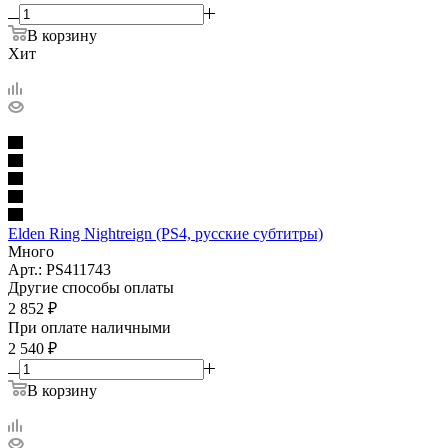
В корзину
Хит
Elden Ring Nightreign (PS4, русские субтитры)
Много
Арт.: PS411743
Другие способы оплаты
2 852
₽
При оплате наличными
2 540
₽
В корзину