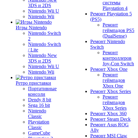
системы
3DS и 2DS
Playstation 4
Nintendo Wii U
Ремонт Playstation 5
Nintendo Wii
(PS5)
Ремонт
Игры Nintendo
геймпадов PS5
Nintendo Switch
(DualSense)
2
Ремонт Nintendo
Nintendo Switch
Switch
/ Lite
Ремонт
Nintendo New
контроллеров
3DS и 2DS
Joy-Con Switch
Nintendo Wii U
Ремонт Xbox One
Nintendo Wii
Ремонт
геймпадов
Ретро приставки
Xbox One
Портативные
Ремонт Xbox Series
консоли
Ремонт
Dendy 8 bit
геймпадов
Sega 16 bit
Xbox Series
Nintendo
Ремонт Xbox 360
Classic
Ремонт Steam Deck
Playstation
Ремонт Asus ROG
Classic
Ally
GameCube
Ремонт MSI Claw