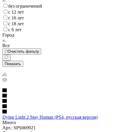
без ограничений
с 12 лет
с 16 лет
с 18 лет
с 6 лет
Город
Все
Очистить фильтр
Показать
Dying Light 2 Stay Human (PS4, русская версия)
Много
Арт.: SPS069921