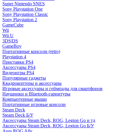
Super Nintendo SNES
Sony Playstation One
Sony Playstation Classic
Sony Playstation 2
GameCube
Wii
Wii U
3DS|DS
GameBoy
Портативные консоли (retro)
Playstation 4
Приставки PS4
Аксессуары PS4
Видеоигры PS4
Популярные гаджеты
Квадрокоптеры и аксессуары
Игровые аксессуары и геймпады для смартфонов
Наушники и Bluetooth-гарнитуры
Компьютерные мыши
Портативные игровые консоли
Steam Deck
Steam Deck Б/У
Аксессуары Steam Deck, ROG, Legion Go и тд
Аксессуары Steam Deck, ROG, Legion Go Б/У
Asus ROG Ally