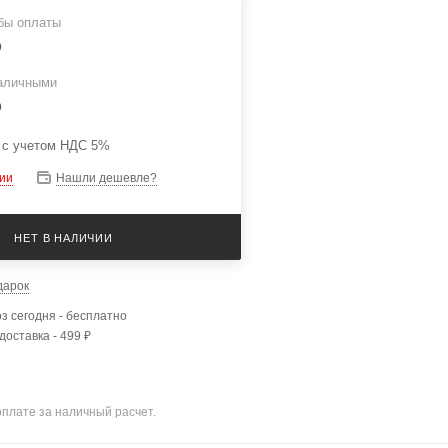
бы оплаты
₽
наличными
₽
 с учетом НДС 5%
чии
Нашли дешевле?
НЕТ В НАЛИЧИИ
дарок
з сегодня - бесплатно
доставка - 499 ₽
оплате за наличный расчет.