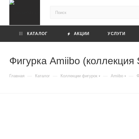
КАТАЛОГ
АКЦИИ
УСЛУГИ
Фигурка Amiibo (коллекция 
—
—
—
—
Главная
Каталог
Коллекции фигурок
Amiibo
Ф