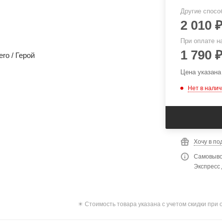
Другие спосо
2 010
При оплате 
1 790
Цена указана
Нет в нали
Хочу в по
Самовыво
Экспресс 
✴️ Стоимость товара указана с учетом скидки при 