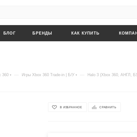
БЛОГ
БРЕНДЫ
КАК КУПИТЬ
КОМПА
—
—
x 360
Игры Xbox 360 Trade-in | Б/У
Halo 3 (Xbox 360, АНГЛ, Б
В ИЗБРАННОЕ
СРАВНИТЬ