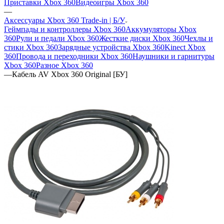
Приставки Xbox 360
Видеоигры Xbox 360
—
Аксессуары Xbox 360 Trade-in | Б/У
Геймпады и контроллеры Xbox 360
Аккумуляторы Xbox
360
Рули и педали Xbox 360
Жесткие диски Xbox 360
Чехлы и
стики Xbox 360
Зарядные устройства Xbox 360
Kinect Xbox
360
Провода и переходники Xbox 360
Наушники и гарнитуры
Xbox 360
Разное Xbox 360
—
Кабель AV Xbox 360 Original [БУ]