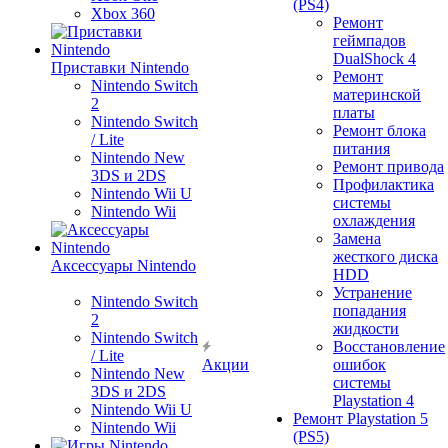
(PS4)
Xbox 360
Ремонт
геймпадов
DualShock 4
Приставки Nintendo
Ремонт
Nintendo Switch
материнской
2
платы
Nintendo Switch
Ремонт блока
/ Lite
питания
Nintendo New
Ремонт привода
3DS и 2DS
Профилактика
Nintendo Wii U
системы
Nintendo Wii
охлаждения
Замена
жесткого диска
Аксессуары Nintendo
HDD
Устранение
Nintendo Switch
попадания
2
жидкости
Nintendo Switch
Восстановление
/ Lite
Акции
ошибок
Nintendo New
системы
3DS и 2DS
Playstation 4
Nintendo Wii U
Ремонт Playstation 5
Nintendo Wii
(PS5)