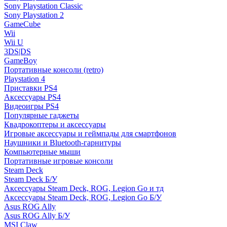
Sony Playstation Classic
Sony Playstation 2
GameCube
Wii
Wii U
3DS|DS
GameBoy
Портативные консоли (retro)
Playstation 4
Приставки PS4
Аксессуары PS4
Видеоигры PS4
Популярные гаджеты
Квадрокоптеры и аксессуары
Игровые аксессуары и геймпады для смартфонов
Наушники и Bluetooth-гарнитуры
Компьютерные мыши
Портативные игровые консоли
Steam Deck
Steam Deck Б/У
Аксессуары Steam Deck, ROG, Legion Go и тд
Аксессуары Steam Deck, ROG, Legion Go Б/У
Asus ROG Ally
Asus ROG Ally Б/У
MSI Claw