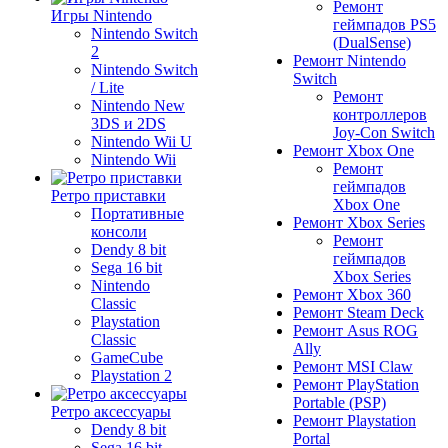
Ремонт
Игры Nintendo
геймпадов PS5
Nintendo Switch
(DualSense)
2
Ремонт Nintendo
Nintendo Switch
Switch
/ Lite
Ремонт
Nintendo New
контроллеров
3DS и 2DS
Joy-Con Switch
Nintendo Wii U
Ремонт Xbox One
Nintendo Wii
Ремонт
геймпадов
Ретро приставки
Xbox One
Портативные
Ремонт Xbox Series
консоли
Ремонт
Dendy 8 bit
геймпадов
Sega 16 bit
Xbox Series
Nintendo
Ремонт Xbox 360
Classic
Ремонт Steam Deck
Playstation
Ремонт Asus ROG
Classic
Ally
GameCube
Ремонт MSI Claw
Playstation 2
Ремонт PlayStation
Portable (PSP)
Ретро аксессуары
Ремонт Playstation
Dendy 8 bit
Portal
Sega 16 bit