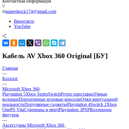
Контактная информация
gameshock174@gmail.com
Вконтакте
YouTube
Кабель AV Xbox 360 Original [БУ]
Главная
—
Каталог
—
Microsoft Xbox 360
Playstation 5
Xbox Series
Switch
Ретро приставки
Умные
колонки
Портативные игровые консоли
Очки виртуальной
реальности
Популярные гаджеты
Playstation 4
Switch 2
Xbox
One
PS Vita
Сувениры и мерч
Playstation 3
PSP
Коллекции
фигурок
—
Аксессуары Microsoft Xbox 360