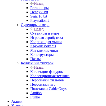
Назад
Ретро игры
Dendy 8 bit
Sega 16 bit
Playstation 2
Сувениры и мерч
Назад
Сувениры и мерч
Игровая атрибутика
Коврики для мыши
Кружки бокалы
Мягкие игрушки
Конструкторы
Пазлы
Коллекции фигурок
Назад
Коллекции фигурок
Коллекционная техника
Персонажи фильмов
Персонажи игр
Подставки Cable Guys
Amiibo
Funko
Акции
Услуги