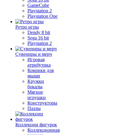
GameCube
Playstation 2
Playstation One
Ретро игры
Dendy 8 bit
Sega 16 bit
Playstation 2
Сувениры и мерч
Игровая
атрибутика
Коврики для
мыши
Кружки
бокалы
Мягкие
игрушки
Конструкторы
Пазлы
Коллекции фигурок
Коллекционная