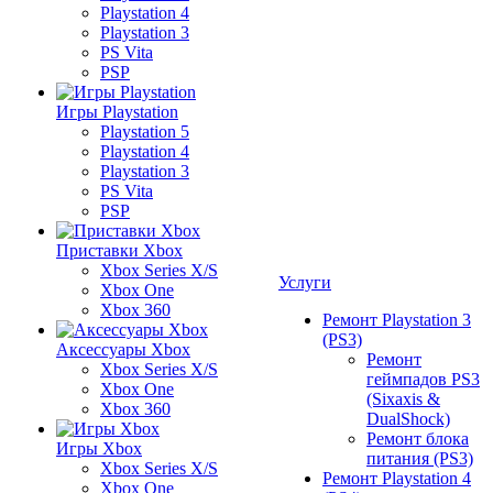
Playstation 4
Playstation 3
PS Vita
PSP
Игры Playstation
Playstation 5
Playstation 4
Playstation 3
PS Vita
PSP
Приставки Xbox
Xbox Series X/S
Услуги
Xbox One
Xbox 360
Ремонт Playstation 3
(PS3)
Аксессуары Xbox
Ремонт
Xbox Series X/S
геймпадов PS3
Xbox One
(Sixaxis &
Xbox 360
DualShock)
Ремонт блока
Игры Xbox
питания (PS3)
Xbox Series X/S
Ремонт Playstation 4
Xbox One