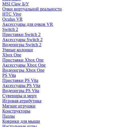
MSI Claw Б/У
Очки виртуальной реальности
HTC Vive
Oculus VR
Аксессуары для очков VR
Switch 2
Приставки Switch 2
Аксессуары Switch 2
Видеоигры Switch 2
Умные колонки
Xbox One
Приставки Xbox One
Аксессуары Xbox One
Видеоигры Xbox One
PS Vita
Приставки PS Vita
Аксессуары PS Vita
Видеоигры PS Vita
Сувениры и мерч
Игровая атрибутика
Мягкие игрушки
Конструкторы
Пазлы
Коврики для мыши
Настольные игры