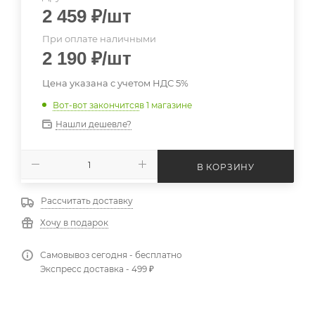
2 459
₽
/шт
При оплате наличными
2 190
₽
/шт
Цена указана с учетом НДС 5%
Вот-вот закончится
в 1 магазине
Нашли дешевле?
В КОРЗИНУ
Рассчитать доставку
Хочу в подарок
Самовывоз сегодня - бесплатно
Экспресс доставка - 499 ₽