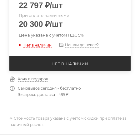
22 797
₽
/шт
При оплате наличными
20 300
₽
/шт
Цена указана с учетом НДС 5%
Нашли дешевле?
Нет в наличии
НЕТ В НАЛИЧИИ
Хочу в подарок
Самовывоз сегодня - бесплатно
Экспресс доставка - 499 ₽
✴️ Стоимость товара указана с учетом скидки при оплате за
наличный расчет.