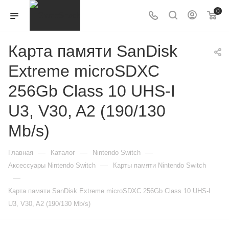
0
Карта памяти SanDisk
Extreme microSDXC
256Gb Class 10 UHS-I
U3, V30, A2 (190/130
Mb/s)
—
—
—
Главная
Каталог
Nintendo Switch
—
Аксессуары Nintendo Switch
Карты памяти Nintendo Switch
—
Карта памяти SanDisk Extreme microSDXC 256Gb Class 10 UHS-I
U3, V30, A2 (190/130 Mb/s)