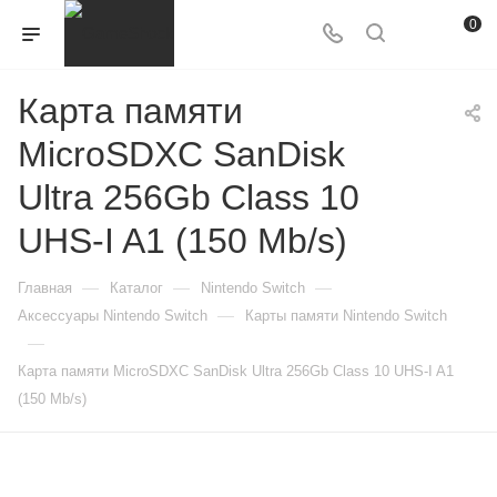
0
Карта памяти
MicroSDXC SanDisk
Ultra 256Gb Class 10
UHS-I A1 (150 Mb/s)
—
—
—
Главная
Каталог
Nintendo Switch
—
Аксессуары Nintendo Switch
Карты памяти Nintendo Switch
—
Карта памяти MicroSDXC SanDisk Ultra 256Gb Class 10 UHS-I A1
(150 Mb/s)