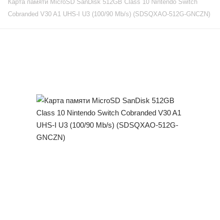
Карта памяти MicroSD SanDisk 512GB Class 10 Nintendo Switch
Cobranded V30 A1 UHS-I U3 (100/90 Mb/s) (SDSQXAO-512G-GNCZN)