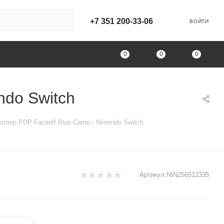
+7 351 200-33-06
ВОЙТИ
0
0
0
ndo Switch
ллер PDP Faceoff Blue Camo - Nintendo Switch
Артикул:
NIN256512335