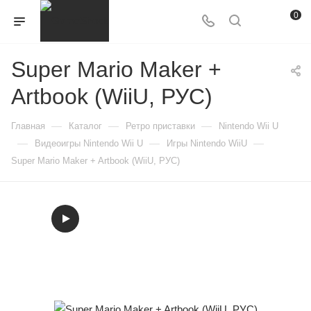
0
Super Mario Maker +
Artbook (WiiU, РУС)
—
—
—
Главная
Каталог
Ретро приставки
Nintendo Wii U
—
—
—
Видеоигры Nintendo Wii U
Игры Nintendo WiiU
Super Mario Maker + Artbook (WiiU, РУС)