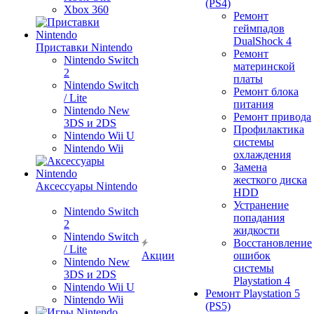
(PS4)
Xbox 360
Ремонт
геймпадов
DualShock 4
Приставки Nintendo
Ремонт
Nintendo Switch
материнской
2
платы
Nintendo Switch
Ремонт блока
/ Lite
питания
Nintendo New
Ремонт привода
3DS и 2DS
Профилактика
Nintendo Wii U
системы
Nintendo Wii
охлаждения
Замена
жесткого диска
Аксессуары Nintendo
HDD
Устранение
Nintendo Switch
попадания
2
жидкости
Nintendo Switch
Восстановление
/ Lite
Акции
ошибок
Nintendo New
системы
3DS и 2DS
Playstation 4
Nintendo Wii U
Ремонт Playstation 5
Nintendo Wii
(PS5)