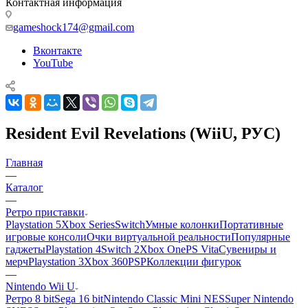
Контактная информация
gameshock174@gmail.com
Вконтакте
YouTube
Resident Evil Revelations (WiiU, РУС)
Главная
—
Каталог
—
Ретро приставки
Playstation 5
Xbox Series
Switch
Умные колонки
Портативные
игровые консоли
Очки виртуальной реальности
Популярные
гаджеты
Playstation 4
Switch 2
Xbox One
PS Vita
Сувениры и
мерч
Playstation 3
Xbox 360
PSP
Коллекции фигурок
—
Nintendo Wii U
Ретро 8 bit
Sega 16 bit
Nintendo Classic Mini NES
Super Nintendo