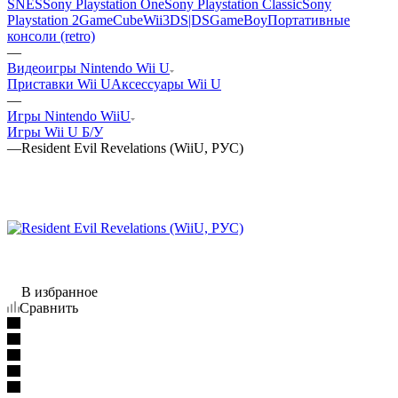
SNES
Sony Playstation One
Sony Playstation Classic
Sony
Playstation 2
GameCube
Wii
3DS|DS
GameBoy
Портативные
консоли (retro)
—
Видеоигры Nintendo Wii U
Приставки Wii U
Аксессуары Wii U
—
Игры Nintendo WiiU
Игры Wii U Б/У
—
Resident Evil Revelations (WiiU, РУС)
В избранное
Сравнить