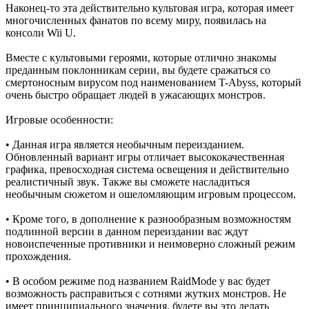
Наконец-то эта действительно культовая игра, которая имеет
многочисленных фанатов по всему миру, появилась на
консоли
Wii
U.
Вместе с культовыми героями, которые отлично знакомы
преданным поклонникам серии, вы будете сражаться со
смертоносным вирусом под наименованием T-Abyss, который
очень быстро обращает людей в ужасающих монстров.
Игровые особенности:
• Данная игра является необычным переизданием.
Обновленный вариант игры отличает высококачественная
графика, превосходная система освещения и действительно
реалистичный звук. Также вы сможете насладиться
необычным сюжетом и ошеломляющим игровым процессом.
• Кроме того, в дополнение к разнообразным возможностям
подлинной версии в данном переиздании вас ждут
новоиспеченные противники и неимоверно сложный режим
прохождения.
• В особом режиме под названием
Raid
Mode
у вас будет
возможность расправиться с сотнями жутких монстров. Не
имеет принципиального значения, будете вы это делать