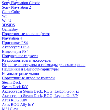
Sony Playstation Classic
Sony Playstation 2
GameCube
Wii
Wii U
3DS|DS
GameBoy
Портативные консоли (retro)
Playstation 4
Приставки PS4
Аксессуары PS4
Видеоигры PS4
Популярные гаджеты
Квадрокоптеры и аксессуары
Игровые аксессуары и геймпады для смартфонов
Наушники и Bluetooth-гарнитуры
Компьютерные мыши
Портативные игровые консоли
Steam Deck
Steam Deck Б/У
Аксессуары Steam Deck, ROG, Legion Go и тд
Аксессуары Steam Deck, ROG, Legion Go Б/У
Asus ROG Ally
Asus ROG Ally Б/У
MSI Claw