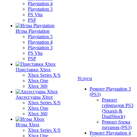
Playstation 4
Playstation 3
PS Vita
PSP
Игры Playstation
Playstation 5
Playstation 4
Playstation 3
PS Vita
PSP
Приставки Xbox
Xbox Series X/S
Услуги
Xbox One
Xbox 360
Ремонт Playstation 3
(PS3)
Аксессуары Xbox
Ремонт
Xbox Series X/S
геймпадов PS3
Xbox One
(Sixaxis &
Xbox 360
DualShock)
Ремонт блока
Игры Xbox
питания (PS3)
Xbox Series X/S
Ремонт Playstation 4
Xbox One