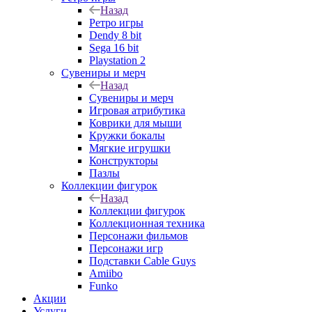
Назад
Ретро игры
Dendy 8 bit
Sega 16 bit
Playstation 2
Сувениры и мерч
Назад
Сувениры и мерч
Игровая атрибутика
Коврики для мыши
Кружки бокалы
Мягкие игрушки
Конструкторы
Пазлы
Коллекции фигурок
Назад
Коллекции фигурок
Коллекционная техника
Персонажи фильмов
Персонажи игр
Подставки Cable Guys
Amiibo
Funko
Акции
Услуги