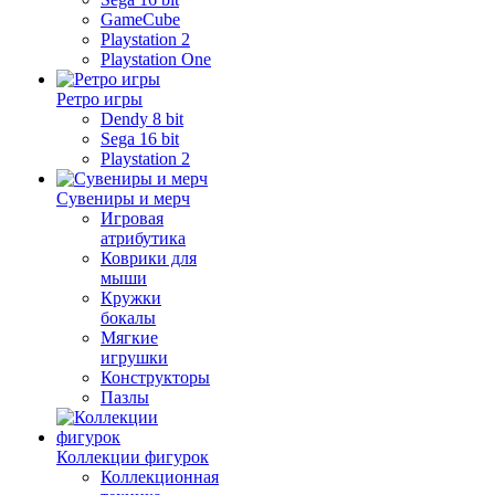
GameCube
Playstation 2
Playstation One
Ретро игры
Dendy 8 bit
Sega 16 bit
Playstation 2
Сувениры и мерч
Игровая
атрибутика
Коврики для
мыши
Кружки
бокалы
Мягкие
игрушки
Конструкторы
Пазлы
Коллекции фигурок
Коллекционная