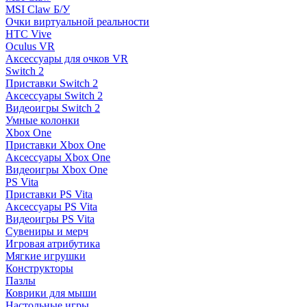
MSI Claw Б/У
Очки виртуальной реальности
HTC Vive
Oculus VR
Аксессуары для очков VR
Switch 2
Приставки Switch 2
Аксессуары Switch 2
Видеоигры Switch 2
Умные колонки
Xbox One
Приставки Xbox One
Аксессуары Xbox One
Видеоигры Xbox One
PS Vita
Приставки PS Vita
Аксессуары PS Vita
Видеоигры PS Vita
Сувениры и мерч
Игровая атрибутика
Мягкие игрушки
Конструкторы
Пазлы
Коврики для мыши
Настольные игры