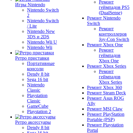
Ремонт
Игры Nintendo
геймпадов PS5
Nintendo Switch
(DualSense)
2
Ремонт Nintendo
Nintendo Switch
Switch
/ Lite
Ремонт
Nintendo New
контроллеров
3DS и 2DS
Joy-Con Switch
Nintendo Wii U
Ремонт Xbox One
Nintendo Wii
Ремонт
геймпадов
Ретро приставки
Xbox One
Портативные
Ремонт Xbox Series
консоли
Ремонт
Dendy 8 bit
геймпадов
Sega 16 bit
Xbox Series
Nintendo
Ремонт Xbox 360
Classic
Ремонт Steam Deck
Playstation
Ремонт Asus ROG
Classic
Ally
GameCube
Ремонт MSI Claw
Playstation 2
Ремонт PlayStation
Portable (PSP)
Ретро аксессуары
Ремонт Playstation
Dendy 8 bit
Portal
Sega 16 bit