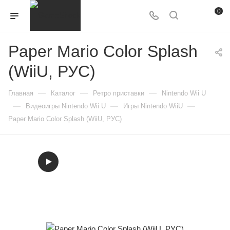
0
Paper Mario Color Splash
(WiiU, РУС)
—
—
—
Главная
Каталог
Ретро приставки
Nintendo Wii U
—
—
—
Видеоигры Nintendo Wii U
Игры Nintendo WiiU
Paper Mario Color Splash (WiiU, РУС)