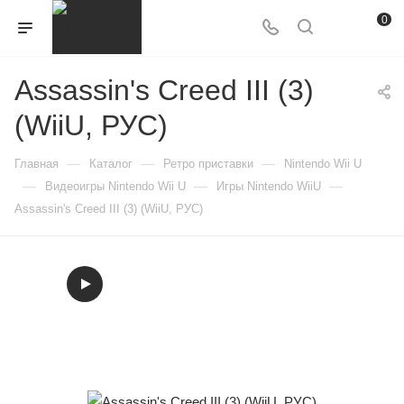
0
Assassin's Creed III (3)
(WiiU, РУС)
—
—
—
Главная
Каталог
Ретро приставки
Nintendo Wii U
—
—
—
Видеоигры Nintendo Wii U
Игры Nintendo WiiU
Assassin's Creed III (3) (WiiU, РУС)