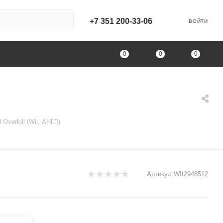
+7 351 200-33-06
ВОЙТИ
0
0
0
 Overkill (Wii, АНГЛ)
Артикул:
WII2948512