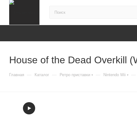
House of the Dead Overkill (
—
—
—
—
Главная
Каталог
Ретро приставки
Nintendo Wii