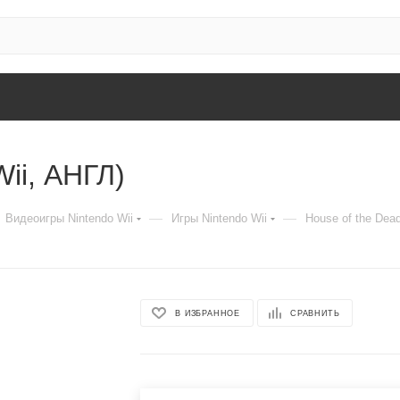
Wii, АНГЛ)
—
—
Видеоигры Nintendo Wii
Игры Nintendo Wii
House of the Dead
В ИЗБРАННОЕ
СРАВНИТЬ